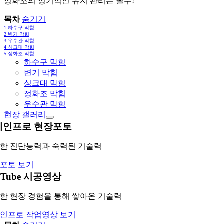
정화조의 정기적인 유지 관리는 필수!
목차
숨기기
1
하수구 막힘
2
변기 막힘
3
우수관 막힘
4
싱크대 막힘
5
정화조 막힘
하수구 막힘
변기 막힘
싱크대 막힘
정화조 막힘
우수관 막힘
현장 갤러리
레인프로 현장포토
한 진단능력과 숙력된 기술력
포토 보기
uTube 시공영상
한 현장 경험을 통해 쌓아온 기술력
인프로 작업영상 보기