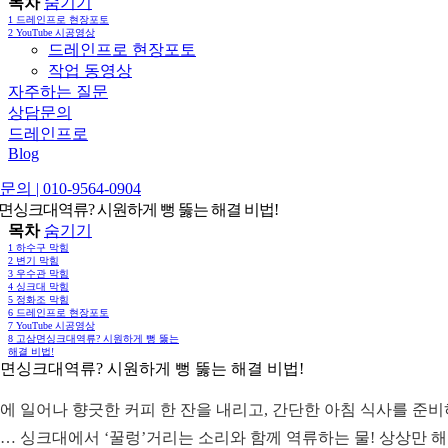
목차
숨기기
1
드레인프로 현장포토
2
YouTube 시공영상
드레인프로 현장포토
작업 동영상
자주하는 질문
상담문의
드레인프로
Blog
의 | 010-9564-0904
면싱크대역류? 시원하게 뻥 뚫는 해결 비법!
목차
숨기기
1
하수구 막힘
2
변기 막힘
3
우수관 막힘
4
싱크대 막힘
5
정화조 막힘
6
드레인프로 현장포토
7
YouTube 시공영상
8
고삼면싱크대역류? 시원하게 뻥 뚫는
해결 비법!
면싱크대역류? 시원하게 뻥 뚫는 해결 비법!
에 일어나 향긋한 커피 한 잔을 내리고, 간단한 아침 식사를 준
… 싱크대에서 ‘꿀렁’거리는 소리와 함께 역류하는 물! 상상만 