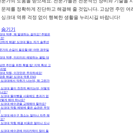
전문가의 도움을 받으세요. 전문가들은 전문적인 장비와 기술을 
 문제를 정확하게 진단하고 해결해 줄 것입니다. 고삼면 주민 여
 싱크대 역류 걱정 없이 행복한 생활을 누리시길 바랍니다!
숨기기
싱크대 역류, 왜 발생하는 걸까요? 주범은
것!
간단하게 해결! 싱크대 뚫는 자가 솔루션
전문가의 손길이 필요할 때! 어떤 경우일
싱크대 역류, 미리미리 예방하는 꿀팁 대
고삼면 주민을 위한 특별 팁! 지역 특성 고
관리법
싱크대 막힘, 이것만은 주의하세요!
궁금증 해결! 싱크대 역류 FAQ
. 싱크대에서 악취가 나는데, 왜 그런가
. 싱크대 물이 천천히 빠지는데, 어떻게
하나요?
. 싱크대 뚫어뻥을 사용해도 효과가 없
어떻게 해야 하나요?
. 싱크대 배수관을 교체해야 할까요?
. 싱크대 막힘 예방에 좋은 습관은 무엇
?
. 싱크대 배수구 청소는 얼마나 자주 해
요?
. 싱크대 막힘 해결 비용은 얼마나 드나
. 싱크대 배수관에 머리카락이 많이 들