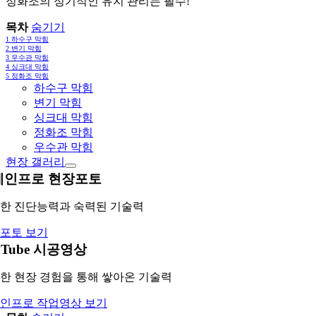
정화조의 정기적인 유지 관리는 필수!
목차
숨기기
1
하수구 막힘
2
변기 막힘
3
우수관 막힘
4
싱크대 막힘
5
정화조 막힘
하수구 막힘
변기 막힘
싱크대 막힘
정화조 막힘
우수관 막힘
현장 갤러리
레인프로 현장포토
한 진단능력과 숙력된 기술력
포토 보기
uTube 시공영상
한 현장 경험을 통해 쌓아온 기술력
인프로 작업영상 보기