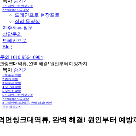
목차
숨기기
1
드레인프로 현장포토
2
YouTube 시공영상
드레인프로 현장포토
작업 동영상
자주하는 질문
상담문의
드레인프로
Blog
의 | 010-9564-0904
면씽크대역류, 완벽 해결! 원인부터 예방까지
목차
숨기기
1
하수구 막힘
2
변기 막힘
3
우수관 막힘
4
싱크대 막힘
5
정화조 막힘
6
드레인프로 현장포토
7
YouTube 시공영상
8
고덕면씽크대역류, 완벽 해결! 원인
부터 예방까지
덕면씽크대역류, 완벽 해결! 원인부터 예방