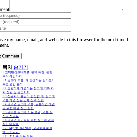
ment
ave my name, email, and website in this browser for the next time I
ent.
목차
숨기기
1
고덕면씽크대역류, 완벽 해결! 원인
부터 예방까지
1.1
씽크대 역류, 왜 발생하는 걸까요?
주요 원인 분석
1.2
간단하게 해결하는 씽크대 역류 자
가 진단 및 응급처치
1.3
전문가의 손길이 필요할 때: 씽크대
역류 해결 전문 업체 선택 요령
1.4
고덕면 씽크대 역류, 근본적인 해결
을 위한 배관 청소 방법
1.5
올바른 씽크대 사용 습관, 역류 방
지의 첫걸음
1.6
고덕면 주민들을 위한 씽크대 관리
꿀팁 대방출
1.7
FAQ: 씽크대 역류, 궁금증을 해결
해 드립니다!
1.7.1
❓ 자주 묻는 질문