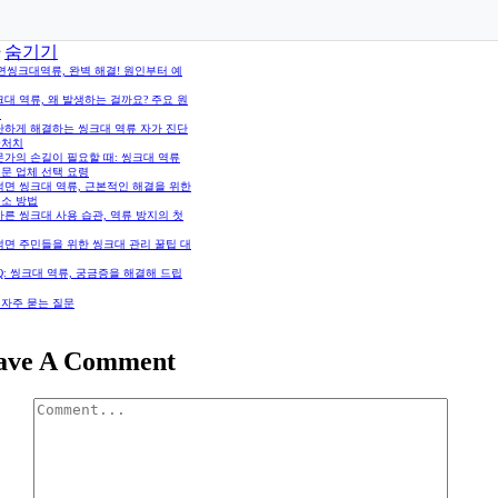
숨기기
면씽크대역류, 완벽 해결! 원인부터 예
대 역류, 왜 발생하는 걸까요? 주요 원
석
단하게 해결하는 씽크대 역류 자가 진단
급처치
문가의 손길이 필요할 때: 씽크대 역류
문 업체 선택 요령
덕면 씽크대 역류, 근본적인 해결을 위한
청소 방법
른 씽크대 사용 습관, 역류 방지의 첫
덕면 주민들을 위한 씽크대 관리 꿀팁 대
Q: 씽크대 역류, 궁금증을 해결해 드립
 자주 묻는 질문
ave A Comment