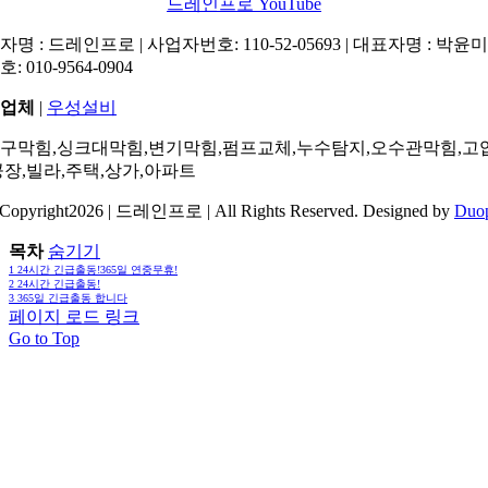
드레인프로 YouTube
명 : 드레인프로 | 사업자번호: 110-52-05693 | 대표자명 : 박윤미 
: 010-9564-0904
업체
|
우성설비
구막힘,싱크대막힘,변기막힘,펌프교체,누수탐지,오수관막힘,고
공장,빌라,주택,상가,아파트
Copyright2026 | 드레인프로 | All Rights Reserved. Designed by
Duo
목차
숨기기
1
24시간 긴급출동!365일 연중무휴!
2
24시간 긴급출동!
3
365일 긴급출동 합니다
페이지 로드 링크
Go to Top