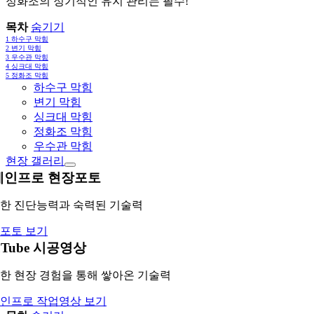
정화조의 정기적인 유지 관리는 필수!
목차
숨기기
1
하수구 막힘
2
변기 막힘
3
우수관 막힘
4
싱크대 막힘
5
정화조 막힘
하수구 막힘
변기 막힘
싱크대 막힘
정화조 막힘
우수관 막힘
현장 갤러리
레인프로 현장포토
한 진단능력과 숙력된 기술력
포토 보기
uTube 시공영상
한 현장 경험을 통해 쌓아온 기술력
인프로 작업영상 보기