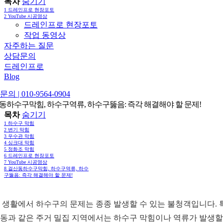
목차
숨기기
1
드레인프로 현장포토
2
YouTube 시공영상
드레인프로 현장포토
작업 동영상
자주하는 질문
상담문의
드레인프로
Blog
의 | 010-9564-0904
동하수구막힘, 하수구역류, 하수구뚫음: 즉각 해결해야 할 문제!
목차
숨기기
1
하수구 막힘
2
변기 막힘
3
우수관 막힘
4
싱크대 막힘
5
정화조 막힘
6
드레인프로 현장포토
7
YouTube 시공영상
8
걸산동하수구막힘, 하수구역류, 하수
구뚫음: 즉각 해결해야 할 문제!
 생활에서 하수구의 문제는 종종 발생할 수 있는 불청객입니다. 
동과 같은 주거 밀집 지역에서는 하수구 막힘이나 역류가 발생할