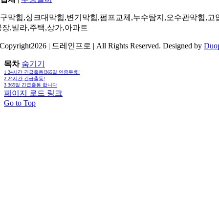
구막힘,싱크대막힘,변기막힘,펌프교체,누수탐지,오수관막힘,고
공장,빌라,주택,상가,아파트
Copyright2026 | 드레인프로 | All Rights Reserved. Designed by
Duo
목차
숨기기
1
24시간 긴급출동!365일 연중무휴!
2
24시간 긴급출동!
3
365일 긴급출동 합니다
페이지 로드 링크
Go to Top