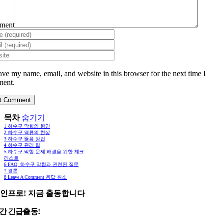
ment
ave my name, email, and website in this browser for the next time I
ent.
목차
숨기기
1
하수구 막힘의 원인
2
하수구 역류의 현상
3
하수구 뚫음 방법
4
하수구 관리 팁
5
하수구 막힘 문제 해결을 위한 체크
리스트
6
FAQ: 하수구 막힘과 관련된 질문
7
결론
8
Leave A Comment 응답 취소
인프로! 지금 출동합니다
시간 긴급출동!