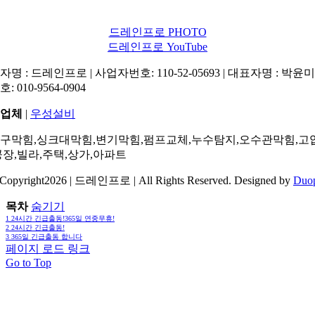
드레인프로 PHOTO
드레인프로 YouTube
명 : 드레인프로 | 사업자번호: 110-52-05693 | 대표자명 : 박윤미 
: 010-9564-0904
업체
|
우성설비
구막힘,싱크대막힘,변기막힘,펌프교체,누수탐지,오수관막힘,고
공장,빌라,주택,상가,아파트
Copyright2026 | 드레인프로 | All Rights Reserved. Designed by
Duo
목차
숨기기
1
24시간 긴급출동!365일 연중무휴!
2
24시간 긴급출동!
3
365일 긴급출동 합니다
페이지 로드 링크
Go to Top