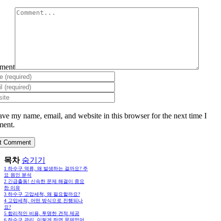
ment
ave my name, email, and website in this browser for the next time I
ent.
목차
숨기기
1
하수구 역류, 왜 발생하는 걸까요? 주
요 원인 분석
2
긴급출동! 신속한 문제 해결이 중요
한 이유
3
하수구 고압세척, 왜 필요할까요?
4
고압세척, 어떤 방식으로 진행되나
요?
5
합리적인 비용, 투명한 견적 제공
6
하수구 관리, 이렇게 하면 문제없어