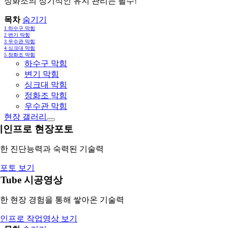
정화조의 정기적인 유지 관리는 필수!
목차
숨기기
1
하수구 막힘
2
변기 막힘
3
우수관 막힘
4
싱크대 막힘
5
정화조 막힘
하수구 막힘
변기 막힘
싱크대 막힘
정화조 막힘
우수관 막힘
현장 갤러리
레인프로 현장포토
한 진단능력과 숙력된 기술력
포토 보기
uTube 시공영상
한 현장 경험을 통해 쌓아온 기술력
인프로 작업영상 보기