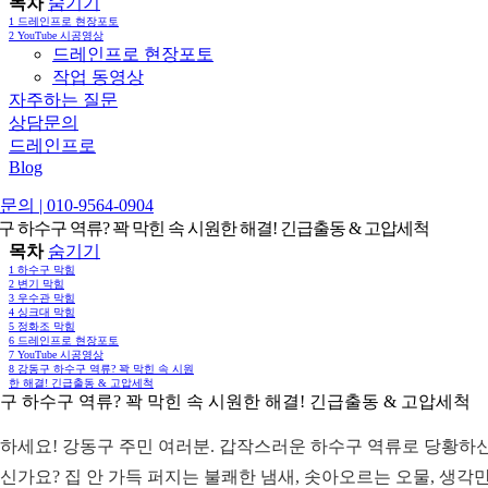
목차
숨기기
1
드레인프로 현장포토
2
YouTube 시공영상
드레인프로 현장포토
작업 동영상
자주하는 질문
상담문의
드레인프로
Blog
의 | 010-9564-0904
구 하수구 역류? 꽉 막힌 속 시원한 해결! 긴급출동 & 고압세척
목차
숨기기
1
하수구 막힘
2
변기 막힘
3
우수관 막힘
4
싱크대 막힘
5
정화조 막힘
6
드레인프로 현장포토
7
YouTube 시공영상
8
강동구 하수구 역류? 꽉 막힌 속 시원
한 해결! 긴급출동 & 고압세척
구 하수구 역류? 꽉 막힌 속 시원한 해결! 긴급출동 & 고압세척
하세요! 강동구 주민 여러분. 갑작스러운 하수구 역류로 당황하신
신가요? 집 안 가득 퍼지는 불쾌한 냄새, 솟아오르는 오물, 생각만