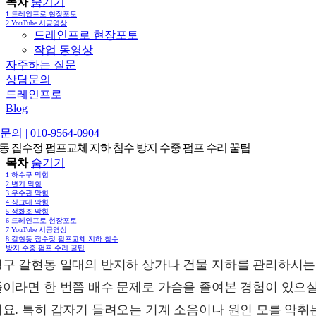
목차
숨기기
1
드레인프로 현장포토
2
YouTube 시공영상
드레인프로 현장포토
작업 동영상
자주하는 질문
상담문의
드레인프로
Blog
의 | 010-9564-0904
동 집수정 펌프교체 지하 침수 방지 수중 펌프 수리 꿀팁
목차
숨기기
1
하수구 막힘
2
변기 막힘
3
우수관 막힘
4
싱크대 막힘
5
정화조 막힘
6
드레인프로 현장포토
7
YouTube 시공영상
8
갈현동 집수정 펌프교체 지하 침수
방지 수중 펌프 수리 꿀팁
구 갈현동 일대의 반지하 상가나 건물 지하를 관리하시는
이라면 한 번쯤 배수 문제로 가슴을 졸여본 경험이 있으
요. 특히 갑자기 들려오는 기계 소음이나 원인 모를 악취