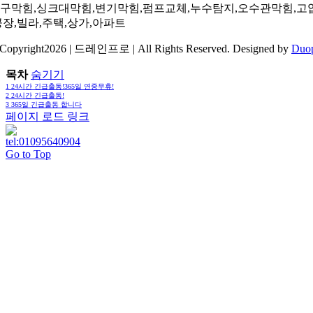
구막힘,싱크대막힘,변기막힘,펌프교체,누수탐지,오수관막힘,고
공장,빌라,주택,상가,아파트
Copyright2026 | 드레인프로 | All Rights Reserved. Designed by
Duo
목차
숨기기
1
24시간 긴급출동!365일 연중무휴!
2
24시간 긴급출동!
3
365일 긴급출동 합니다
페이지 로드 링크
Go to Top