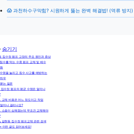
😱 과천하수구막힘? 시원하게 뚫는 완벽 해결법! (역류 방지)
차
숨기기
 집수정 펌프 고장의 주요 원인과 증상
침수를 막는 수중 펌프 교체 및 배수
강화
 수명을 늘리고 침수 사고를 예방하는
노하우
 묻는 질문
. 집수정 펌프의 평균 수명은 얼마나
?
2. 교체 비용은 어느 정도이고 작업
 얼마나 걸리나요?
3. 소음이 심해졌는데 무조건 교체해야
?
🔍 갈현동 집수정 펌프교체 관련 검색
👀 이런 글도 읽어보세요!