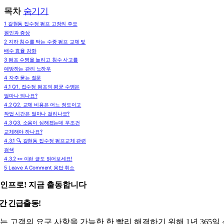
목차
숨기기
1
갈현동 집수정 펌프 고장의 주요
원인과 증상
2
지하 침수를 막는 수중 펌프 교체 및
배수 효율 강화
3
펌프 수명을 늘리고 침수 사고를
예방하는 관리 노하우
4
자주 묻는 질문
4.1
Q1. 집수정 펌프의 평균 수명은
얼마나 되나요?
4.2
Q2. 교체 비용은 어느 정도이고
작업 시간은 얼마나 걸리나요?
4.3
Q3. 소음이 심해졌는데 무조건
교체해야 하나요?
4.3.1
🔍 갈현동 집수정 펌프교체 관련
검색
4.3.2
👀 이런 글도 읽어보세요!
5
Leave A Comment 응답 취소
인프로! 지금 출동합니다
시간 긴급출동!
는 고객의 요구 사항을 가능한 한 빨리 해결하기 위해 1년 365일