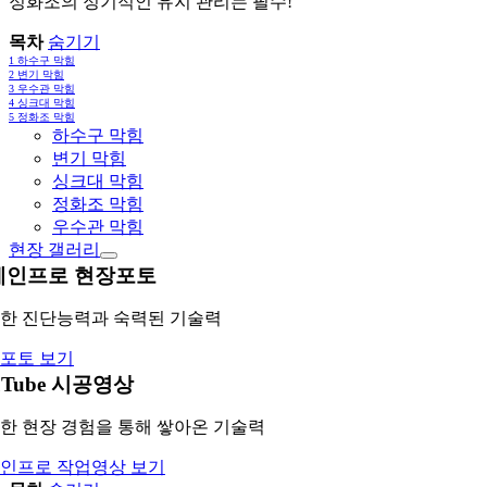
정화조의 정기적인 유지 관리는 필수!
목차
숨기기
1
하수구 막힘
2
변기 막힘
3
우수관 막힘
4
싱크대 막힘
5
정화조 막힘
하수구 막힘
변기 막힘
싱크대 막힘
정화조 막힘
우수관 막힘
현장 갤러리
레인프로 현장포토
한 진단능력과 숙력된 기술력
포토 보기
uTube 시공영상
한 현장 경험을 통해 쌓아온 기술력
인프로 작업영상 보기