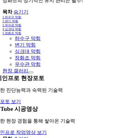
정화조의 정기적인 유지 관리는 필수!
목차
숨기기
1
하수구 막힘
2
변기 막힘
3
우수관 막힘
4
싱크대 막힘
5
정화조 막힘
하수구 막힘
변기 막힘
싱크대 막힘
정화조 막힘
우수관 막힘
현장 갤러리
레인프로 현장포토
한 진단능력과 숙력된 기술력
포토 보기
uTube 시공영상
한 현장 경험을 통해 쌓아온 기술력
인프로 작업영상 보기