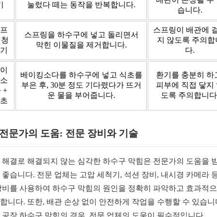
기
눌렀다 떼는 동작을 반복합니다.
습니다.
프
스프링이 배관에 
스프링을 하수구에 넣고 돌리면서
 청
지 않도록 주의합
막힌 이물질을 제거합니다.
기
다.
이
베이킹소다를 하수구에 넣고 식초를
환기를 충분히 하
소
부은 후, 30분 정도 기다렸다가 뜨거
피부에 직접 닿지
 +
운 물을 부어줍니다.
도록 주의합니다
초
2 전문가의 도움: 전문 장비와 기술
 해결로 해결되지 않는 심각한 하수구 막힘은 전문가의 도움을 
 좋습니다. 전문 업체는 고압 세척기, 석션 장비, 내시경 카메라 등
장비를 사용하여 하수구 막힘의 원인을 정확히 파악하고 효과적
합니다. 또한, 배관 손상 없이 안전하게 작업을 수행할 수 있습니
 공장 하수구 막힘의 경우, 전문 업체의 도움이 필수적입니다.