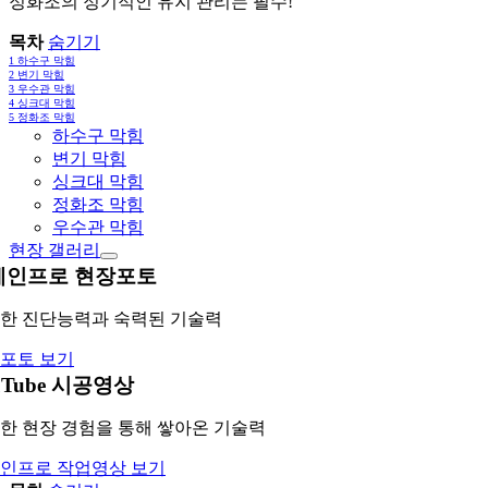
정화조의 정기적인 유지 관리는 필수!
목차
숨기기
1
하수구 막힘
2
변기 막힘
3
우수관 막힘
4
싱크대 막힘
5
정화조 막힘
하수구 막힘
변기 막힘
싱크대 막힘
정화조 막힘
우수관 막힘
현장 갤러리
레인프로 현장포토
한 진단능력과 숙력된 기술력
포토 보기
uTube 시공영상
한 현장 경험을 통해 쌓아온 기술력
인프로 작업영상 보기