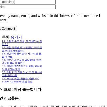
ave my name, email, and website in this browser for the next time I
ent.
목차
숨기기
1
1. 가평 하수도 막힘, 왜 발생하는 걸
까요?
2
2. 막힘 유형별 자가 진단법: 우리 집
은 어디에 해당될까?
3
3. 간단하게 뚫어보자! 자가 해결 꿀
팁 대방출
4
4. 전문가의 손길이 필요할 때: 어떤
경우에 불러야 할까?
5
5. 예방이 최선! 하수도 막힘, 미리미
리 예방하는 방법
6
6. 가평 지역 맞춤 정보: 지역 특성에
따른 주의사항
7
7. 하수도 막힘, 궁금증 해결! FAQ
8
Leave A Comment 응답 취소
인프로! 지금 출동합니다
시간 긴급출동!