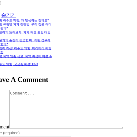
!
숨기기
가평 하수도 막힘, 왜 발생하는 걸까요?
막힘 유형별 자가 진단법: 우리 집은 어디
당될까?
간단하게 뚫어보자! 자가 해결 꿀팁 대방
전문가의 손길이 필요할 때: 어떤 경우에
 할까?
예방이 최선! 하수도 막힘, 미리미리 예방
방법
가평 지역 맞춤 정보: 지역 특성에 따른 주
하수도 막힘, 궁금증 해결! FAQ
ave A Comment
ment