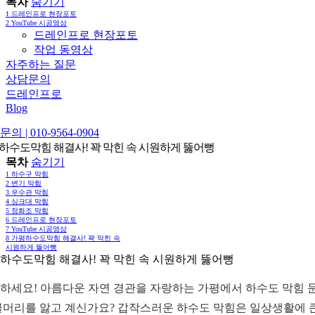
목차
숨기기
1
드레인프로 현장포토
2
YouTube 시공영상
드레인프로 현장포토
작업 동영상
자주하는 질문
상담문의
드레인프로
Blog
의 | 010-9564-0904
하수도막힘 해결사! 꽉 막힌 속 시원하게 뚫어뻥
목차
숨기기
1
하수구 막힘
2
변기 막힘
3
우수관 막힘
4
싱크대 막힘
5
정화조 막힘
6
드레인프로 현장포토
7
YouTube 시공영상
8
가평하수도막힘 해결사! 꽉 막힌 속
시원하게 뚫어뻥
하수도막힘 해결사! 꽉 막힌 속 시원하게 뚫어뻥
하세요! 아름다운 자연 경관을 자랑하는 가평에서 하수도 막힘 
골머리를 앓고 계신가요? 갑작스러운 하수도 막힘은 일상생활에 