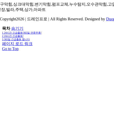
구막힘,싱크대막힘,변기막힘,펌프교체,누수탐지,오수관막힘,고
공장,빌라,주택,상가,아파트
Copyright2026 | 드레인프로 | All Rights Reserved. Designed by
Duo
목차
숨기기
1
24시간 긴급출동!365일 연중무휴!
2
24시간 긴급출동!
3
365일 긴급출동 합니다
페이지 로드 링크
Go to Top