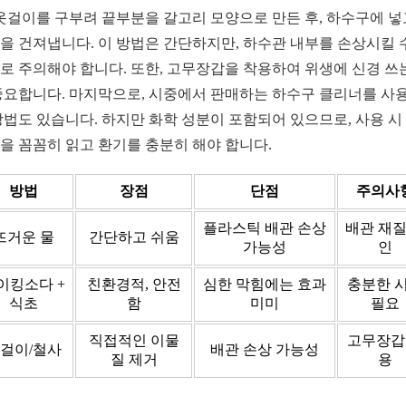
 옷걸이를 구부려 끝부분을 갈고리 모양으로 만든 후, 하수구에 넣
을 건져냅니다. 이 방법은 간단하지만, 하수관 내부를 손상시킬 
로 주의해야 합니다. 또한, 고무장갑을 착용하여 위생에 신경 쓰
중요합니다. 마지막으로, 시중에서 판매하는 하수구 클리너를 사
방법도 있습니다. 하지만 화학 성분이 포함되어 있으므로, 사용 시
을 꼼꼼히 읽고 환기를 충분히 해야 합니다.
방법
장점
단점
주의사
플라스틱 배관 손상
배관 재질
뜨거운 물
간단하고 쉬움
가능성
인
이킹소다 +
친환경적, 안전
심한 막힘에는 효과
충분한 
식초
함
미미
필요
직접적인 이물
고무장갑
걸이/철사
배관 손상 가능성
질 제거
용