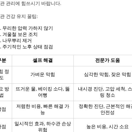
관 관리에 힘쓰시기 바랍니다.
관 건강 유지 꿀팁:
무리한 압력 가하지 않기
겨울철 보온 조치
나무뿌리 제거
주기적인 노후 상태 점검
구분
셀프 해결
전문가 도움
힘 정
가벼운 막힘
심각한 막힘, 잦은 막힘
도
요 방
뜨거운 물, 베이킹 소다, 뚫
내시경 진단, 고압 세척, 
법
어뻥
링 청소
저렴한 비용, 빠른 해결 가
정확한 진단, 근본적인 해
장점
능
안전성
일시적인 효과, 하수관 손상
단점
높은 비용, 시간 소요
위험