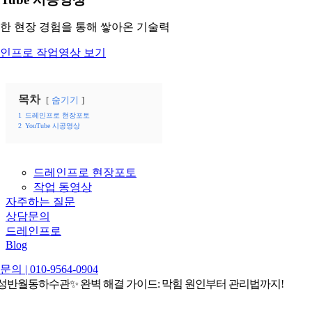
한 현장 경험을 통해 쌓아온 기술력
인프로 작업영상 보기
목차
숨기기
1
드레인프로 현장포토
2
YouTube 시공영상
드레인프로 현장포토
작업 동영상
자주하는 질문
상담문의
드레인프로
Blog
의 | 010-9564-0904
성반월동하수관✨ 완벽 해결 가이드: 막힘 원인부터 관리법까지!