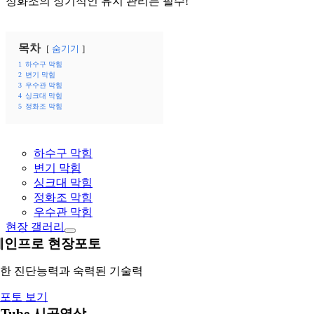
정화조의 정기적인 유지 관리는 필수!
목차
숨기기
1
하수구 막힘
2
변기 막힘
3
우수관 막힘
4
싱크대 막힘
5
정화조 막힘
하수구 막힘
변기 막힘
싱크대 막힘
정화조 막힘
우수관 막힘
현장 갤러리
레인프로 현장포토
한 진단능력과 숙력된 기술력
포토 보기
uTube 시공영상