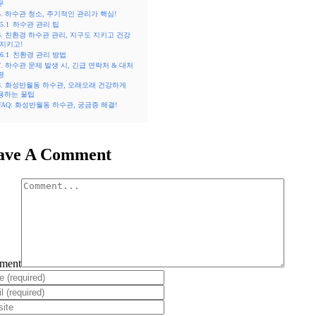
우
5. 하수관 청소, 주기적인 관리가 핵심!
5.1
하수관 관리 팁
6. 친환경 하수관 관리, 지구도 지키고 건강
 지키고!
6.1
친환경 관리 방법
7. 하수관 문제 발생 시, 긴급 연락처 & 대처
령
8. 화성반월동 하수관, 오래오래 건강하게
용하는 꿀팁
FAQ: 화성반월동 하수관, 궁금증 해결!
ave A Comment
ment