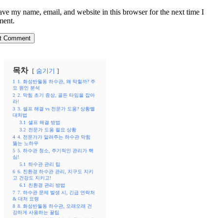
ave my name, email, and website in this browser for the next time I
ent.
목차
숨기기
1
1. 화성반월동 하수관, 왜 막힐까? 주
요 원인 분석
2
2. 막힘 초기 증상, 골든 타임을 잡아
라!
3
3. 셀프 해결 vs 전문가 도움? 상황별
대처법
3.1
셀프 해결 방법
3.2
전문가 도움 필요 상황
4
4. 전문가가 알려주는 하수관 막힘
뚫는 노하우
5
5. 하수관 청소, 주기적인 관리가 핵
심!
5.1
하수관 관리 팁
6
6. 친환경 하수관 관리, 지구도 지키
고 건강도 지키고!
6.1
친환경 관리 방법
7
7. 하수관 문제 발생 시, 긴급 연락처
& 대처 요령
8
8. 화성반월동 하수관, 오래오래 건
강하게 사용하는 꿀팁