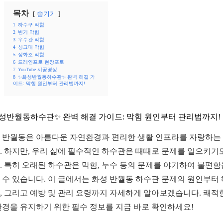
목차
숨기기
1
하수구 막힘
2
변기 막힘
3
우수관 막힘
4
싱크대 막힘
5
정화조 막힘
6
드레인프로 현장포토
7
YouTube 시공영상
8
✨화성반월동하수관✨ 완벽 해결 가
이드: 막힘 원인부터 관리법까지!
성반월동하수관✨ 완벽 해결 가이드: 막힘 원인부터 관리법까지!
 반월동은 아름다운 자연환경과 편리한 생활 인프라를 자랑하는
. 하지만, 우리 삶에 필수적인 하수관은 때때로 문제를 일으키기
. 특히 오래된 하수관은 막힘, 누수 등의 문제를 야기하여 불편함
 수 있습니다. 이 글에서는 화성 반월동 하수관 문제의 원인부터
, 그리고 예방 및 관리 요령까지 자세하게 알아보겠습니다. 쾌적
환경을 유지하기 위한 필수 정보를 지금 바로 확인하세요!