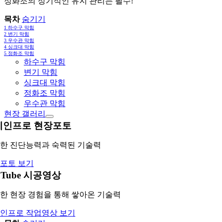
정화조의 정기적인 유지 관리는 필수!
목차
숨기기
1
하수구 막힘
2
변기 막힘
3
우수관 막힘
4
싱크대 막힘
5
정화조 막힘
하수구 막힘
변기 막힘
싱크대 막힘
정화조 막힘
우수관 막힘
현장 갤러리
레인프로 현장포토
한 진단능력과 숙력된 기술력
포토 보기
uTube 시공영상
한 현장 경험을 통해 쌓아온 기술력
인프로 작업영상 보기