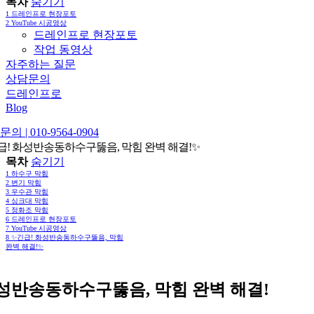
목차
숨기기
1
드레인프로 현장포토
2
YouTube 시공영상
드레인프로 현장포토
작업 동영상
자주하는 질문
상담문의
드레인프로
Blog
의 | 010-9564-0904
급! 화성반송동하수구뚫음, 막힘 완벽 해결!✨
목차
숨기기
1
하수구 막힘
2
변기 막힘
3
우수관 막힘
4
싱크대 막힘
5
정화조 막힘
6
드레인프로 현장포토
7
YouTube 시공영상
8
✨긴급! 화성반송동하수구뚫음, 막힘
완벽 해결!✨
성반송동하수구뚫음, 막힘 완벽 해결!