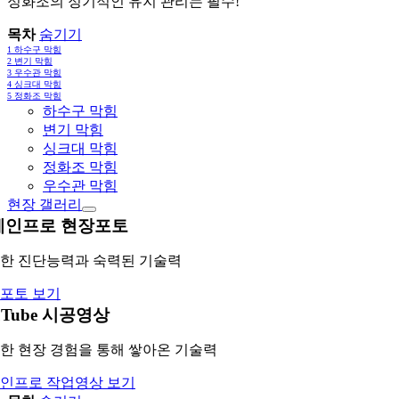
정화조의 정기적인 유지 관리는 필수!
목차
숨기기
1
하수구 막힘
2
변기 막힘
3
우수관 막힘
4
싱크대 막힘
5
정화조 막힘
하수구 막힘
변기 막힘
싱크대 막힘
정화조 막힘
우수관 막힘
현장 갤러리
레인프로 현장포토
한 진단능력과 숙력된 기술력
포토 보기
uTube 시공영상
한 현장 경험을 통해 쌓아온 기술력
인프로 작업영상 보기