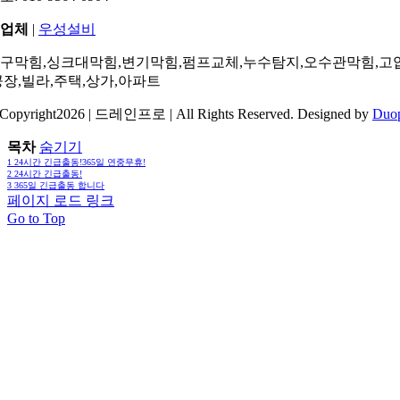
업체
|
우성설비
구막힘,싱크대막힘,변기막힘,펌프교체,누수탐지,오수관막힘,고
공장,빌라,주택,상가,아파트
Copyright2026 | 드레인프로 | All Rights Reserved. Designed by
Duo
목차
숨기기
1
24시간 긴급출동!365일 연중무휴!
2
24시간 긴급출동!
3
365일 긴급출동 합니다
페이지 로드 링크
Go to Top