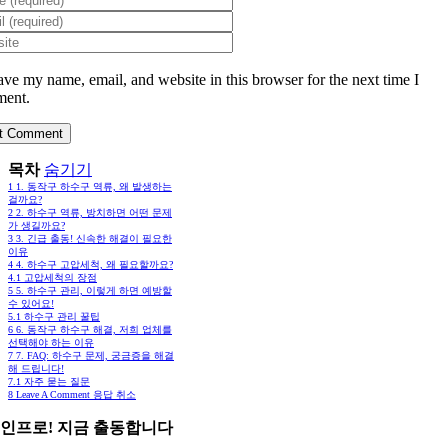
ave my name, email, and website in this browser for the next time I
ent.
목차
숨기기
1
1. 동작구 하수구 역류, 왜 발생하는
걸까요?
2
2. 하수구 역류, 방치하면 어떤 문제
가 생길까요?
3
3. 긴급 출동! 신속한 해결이 필요한
이유
4
4. 하수구 고압세척, 왜 필요할까요?
4.1
고압세척의 장점
5
5. 하수구 관리, 이렇게 하면 예방할
수 있어요!
5.1
하수구 관리 꿀팁
6
6. 동작구 하수구 해결, 저희 업체를
선택해야 하는 이유
7
7. FAQ: 하수구 문제, 궁금증을 해결
해 드립니다!
7.1
자주 묻는 질문
8
Leave A Comment 응답 취소
인프로! 지금 출동합니다