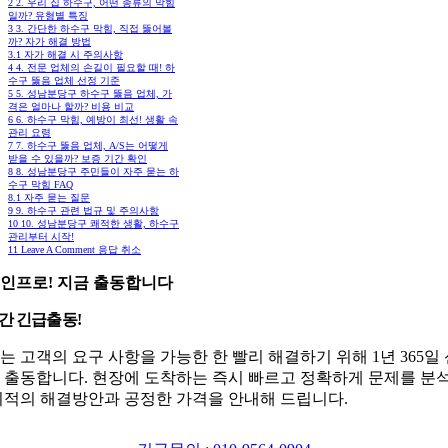
2
2. 우리 집 하수구, 어떤 종류의 막힘
일까? 유형별 특징
3
3. 간단한 하수구 막힘, 직접 뚫어볼
까? 자가 해결 방법
3.1
자가 해결 시 주의사항
4
4. 전문 업체의 손길이 필요할 때! 하
수구 뚫음 업체 선정 기준
5
5. 성남분당구 하수구 뚫음 업체, 가
격은 얼마나 할까? 비용 비교
6
6. 하수구 막힘, 예방이 최선! 생활 속
관리 요령
7
7. 하수구 뚫음 업체, A/S는 어떻게
받을 수 있을까? 보증 기간 확인
8
8. 성남분당구 주민들이 자주 묻는 하
수구 막힘 FAQ
8.1
자주 묻는 질문
9
9. 하수구 관련 법규 및 주의사항
10
10. 성남분당구 쾌적한 생활, 하수구
관리부터 시작!
11
Leave A Comment 응답 취소
인프로! 지금 출동합니다
시간 긴급출동!
는 고객의 요구 사항을 가능한 한 빨리 해결하기 위해 1년 365일
 출동합니다. 현장에 도착하는 즉시 빠르고 정확하게 문제를 분
최적의 해결방안과 공정한 가격을 안내해 드립니다.