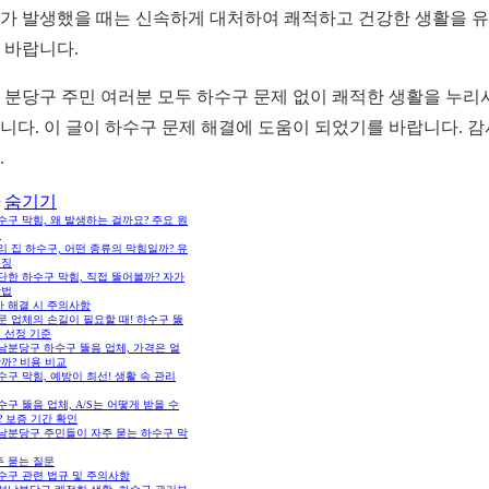
가 발생했을 때는 신속하게 대처하여 쾌적하고 건강한 생활을 
 바랍니다.
 분당구 주민 여러분 모두 하수구 문제 없이 쾌적한 생활을 누리
니다. 이 글이 하수구 문제 해결에 도움이 되었기를 바랍니다. 
.
숨기기
하수구 막힘, 왜 발생하는 걸까요? 주요 원
석
우리 집 하수구, 어떤 종류의 막힘일까? 유
특징
간단한 하수구 막힘, 직접 뚫어볼까? 자가
방법
가 해결 시 주의사항
전문 업체의 손길이 필요할 때! 하수구 뚫
 선정 기준
성남분당구 하수구 뚫음 업체, 가격은 얼
까? 비용 비교
하수구 막힘, 예방이 최선! 생활 속 관리
하수구 뚫음 업체, A/S는 어떻게 받을 수
 보증 기간 확인
성남분당구 주민들이 자주 묻는 하수구 막
주 묻는 질문
하수구 관련 법규 및 주의사항