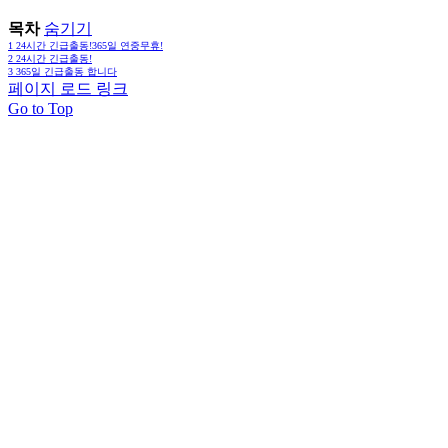
목차
숨기기
1
24시간 긴급출동!365일 연중무휴!
2
24시간 긴급출동!
3
365일 긴급출동 합니다
페이지 로드 링크
Go to Top