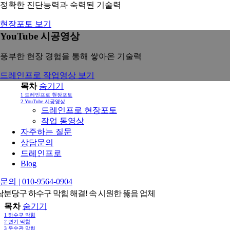
정확한 진단능력과 숙력된 기술력
현장포토 보기
YouTube 시공영상
풍부한 현장 경험을 통해 쌓아온 기술력
드레인프로 작업영상 보기
목차
숨기기
1
드레인프로 현장포토
2
YouTube 시공영상
드레인프로 현장포토
작업 동영상
자주하는 질문
상담문의
드레인프로
Blog
의 | 010-9564-0904
성남분당구 하수구 막힘 해결! 속 시원한 뚫음 업체
목차
숨기기
1
하수구 막힘
2
변기 막힘
3
우수관 막힘