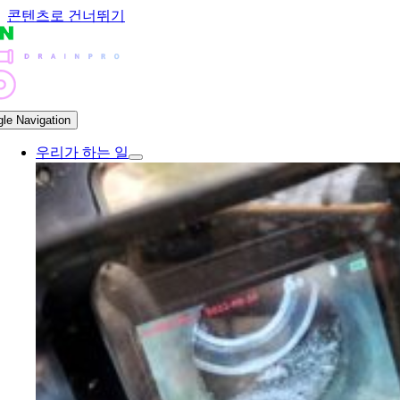
콘텐츠로 건너뛰기
gle Navigation
우리가 하는 일