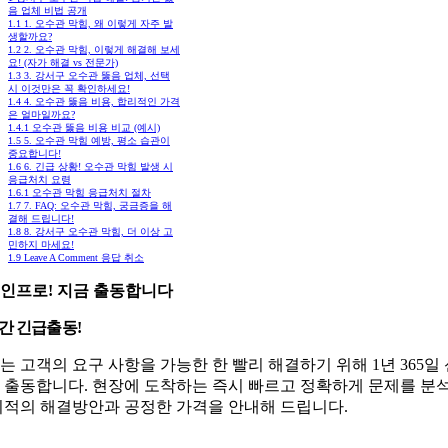
음 업체 비법 공개
1.1
1. 오수관 막힘, 왜 이렇게 자주 발
생할까요?
1.2
2. 오수관 막힘, 이렇게 해결해 보세
요! (자가 해결 vs 전문가)
1.3
3. 강서구 오수관 뚫음 업체, 선택
시 이것만은 꼭 확인하세요!
1.4
4. 오수관 뚫음 비용, 합리적인 가격
은 얼마일까요?
1.4.1
오수관 뚫음 비용 비교 (예시)
1.5
5. 오수관 막힘 예방, 평소 습관이
중요합니다!
1.6
6. 긴급 상황! 오수관 막힘 발생 시
응급처치 요령
1.6.1
오수관 막힘 응급처치 절차
1.7
7. FAQ: 오수관 막힘, 궁금증을 해
결해 드립니다!
1.8
8. 강서구 오수관 막힘, 더 이상 고
민하지 마세요!
1.9
Leave A Comment 응답 취소
인프로! 지금 출동합니다
시간 긴급출동!
는 고객의 요구 사항을 가능한 한 빨리 해결하기 위해 1년 365일
 출동합니다. 현장에 도착하는 즉시 빠르고 정확하게 문제를 분
최적의 해결방안과 공정한 가격을 안내해 드립니다.