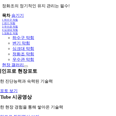
정화조의 정기적인 유지 관리는 필수!
목차
숨기기
1
하수구 막힘
2
변기 막힘
3
우수관 막힘
4
싱크대 막힘
5
정화조 막힘
하수구 막힘
변기 막힘
싱크대 막힘
정화조 막힘
우수관 막힘
현장 갤러리
레인프로 현장포토
한 진단능력과 숙력된 기술력
포토 보기
uTube 시공영상
한 현장 경험을 통해 쌓아온 기술력