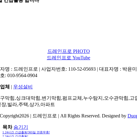
5일 긴급출동 합니다
드레인프로 PHOTO
드레인프로 YouTube
명 : 드레인프로 | 사업자번호: 110-52-05693 | 대표자명 : 박윤미 
: 010-9564-0904
업체
|
우성설비
구막힘,싱크대막힘,변기막힘,펌프교체,누수탐지,오수관막힘,고
공장,빌라,주택,상가,아파트
Copyright2026 | 드레인프로 | All Rights Reserved. Designed by
Duo
목차
숨기기
1
24시간 긴급출동!365일 연중무휴!
2
24시간 긴급출동!