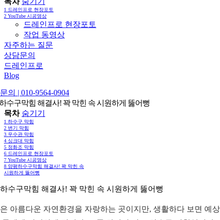
목차
숨기기
1
드레인프로 현장포토
2
YouTube 시공영상
드레인프로 현장포토
작업 동영상
자주하는 질문
상담문의
드레인프로
Blog
의 | 010-9564-0904
하수구막힘 해결사! 꽉 막힌 속 시원하게 뚫어뻥
목차
숨기기
1
하수구 막힘
2
변기 막힘
3
우수관 막힘
4
싱크대 막힘
5
정화조 막힘
6
드레인프로 현장포토
7
YouTube 시공영상
8
양평하수구막힘 해결사! 꽉 막힌 속
시원하게 뚫어뻥
하수구막힘 해결사! 꽉 막힌 속 시원하게 뚫어뻥
은 아름다운 자연환경을 자랑하는 곳이지만, 생활하다 보면 예