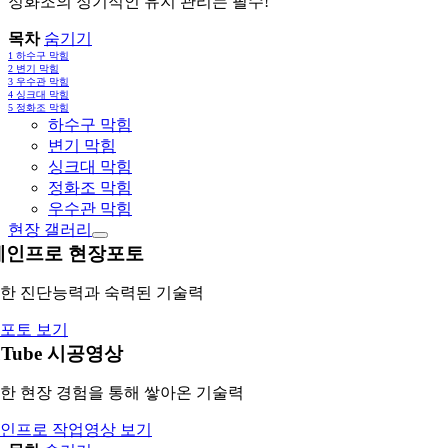
정화조의 정기적인 유지 관리는 필수!
목차
숨기기
1
하수구 막힘
2
변기 막힘
3
우수관 막힘
4
싱크대 막힘
5
정화조 막힘
하수구 막힘
변기 막힘
싱크대 막힘
정화조 막힘
우수관 막힘
현장 갤러리
레인프로 현장포토
한 진단능력과 숙력된 기술력
포토 보기
uTube 시공영상
한 현장 경험을 통해 쌓아온 기술력
인프로 작업영상 보기