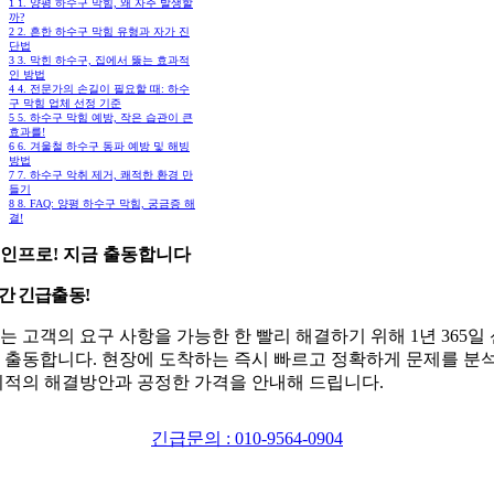
1
1. 양평 하수구 막힘, 왜 자주 발생할
까?
2
2. 흔한 하수구 막힘 유형과 자가 진
단법
3
3. 막힌 하수구, 집에서 뚫는 효과적
인 방법
4
4. 전문가의 손길이 필요할 때: 하수
구 막힘 업체 선정 기준
5
5. 하수구 막힘 예방, 작은 습관이 큰
효과를!
6
6. 겨울철 하수구 동파 예방 및 해빙
방법
7
7. 하수구 악취 제거, 쾌적한 환경 만
들기
8
8. FAQ: 양평 하수구 막힘, 궁금증 해
결!
인프로! 지금 출동합니다
시간 긴급출동!
는 고객의 요구 사항을 가능한 한 빨리 해결하기 위해 1년 365일
 출동합니다. 현장에 도착하는 즉시 빠르고 정확하게 문제를 분
최적의 해결방안과 공정한 가격을 안내해 드립니다.
긴급문의 : 010-9564-0904