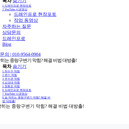
목차
숨기기
1
드레인프로 현장포토
2
YouTube 시공영상
드레인프로 현장포토
작업 동영상
자주하는 질문
상담문의
드레인프로
Blog
의 | 010-9564-0904
막히는 중랑구변기 막힘? 해결 비법 대방출!
목차
숨기기
1
하수구 막힘
2
변기 막힘
3
우수관 막힘
4
싱크대 막힘
5
정화조 막힘
6
드레인프로 현장포토
7
YouTube 시공영상
8
숨 막히는 중랑구변기 막힘? 해결 비
법 대방출!
막히는 중랑구변기 막힘? 해결 비법 대방출!