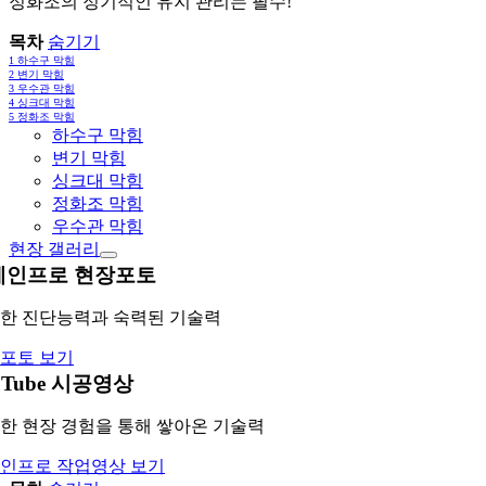
정화조의 정기적인 유지 관리는 필수!
목차
숨기기
1
하수구 막힘
2
변기 막힘
3
우수관 막힘
4
싱크대 막힘
5
정화조 막힘
하수구 막힘
변기 막힘
싱크대 막힘
정화조 막힘
우수관 막힘
현장 갤러리
레인프로 현장포토
한 진단능력과 숙력된 기술력
포토 보기
uTube 시공영상
한 현장 경험을 통해 쌓아온 기술력
인프로 작업영상 보기