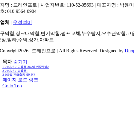
명 : 드레인프로 | 사업자번호: 110-52-05693 | 대표자명 : 박윤미 
: 010-9564-0904
업체
|
우성설비
구막힘,싱크대막힘,변기막힘,펌프교체,누수탐지,오수관막힘,고
공장,빌라,주택,상가,아파트
Copyright2026 | 드레인프로 | All Rights Reserved. Designed by
Duo
목차
숨기기
1
24시간 긴급출동!365일 연중무휴!
2
24시간 긴급출동!
3
365일 긴급출동 합니다
페이지 로드 링크
Go to Top