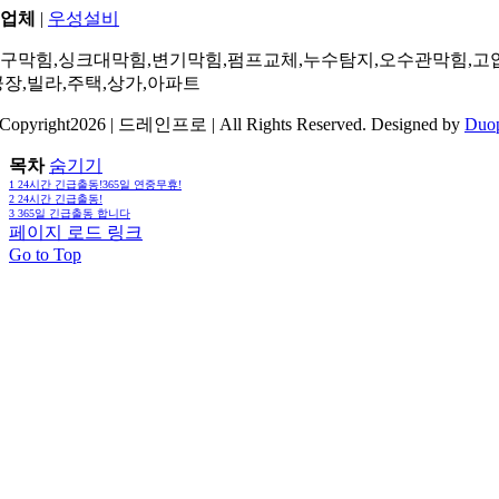
업체
|
우성설비
구막힘,싱크대막힘,변기막힘,펌프교체,누수탐지,오수관막힘,고
공장,빌라,주택,상가,아파트
Copyright2026 | 드레인프로 | All Rights Reserved. Designed by
Duo
목차
숨기기
1
24시간 긴급출동!365일 연중무휴!
2
24시간 긴급출동!
3
365일 긴급출동 합니다
페이지 로드 링크
Go to Top