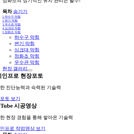
정화조의 정기적인 유지 관리는 필수!
목차
숨기기
1
하수구 막힘
2
변기 막힘
3
우수관 막힘
4
싱크대 막힘
5
정화조 막힘
하수구 막힘
변기 막힘
싱크대 막힘
정화조 막힘
우수관 막힘
현장 갤러리
레인프로 현장포토
한 진단능력과 숙력된 기술력
포토 보기
uTube 시공영상
한 현장 경험을 통해 쌓아온 기술력
인프로 작업영상 보기