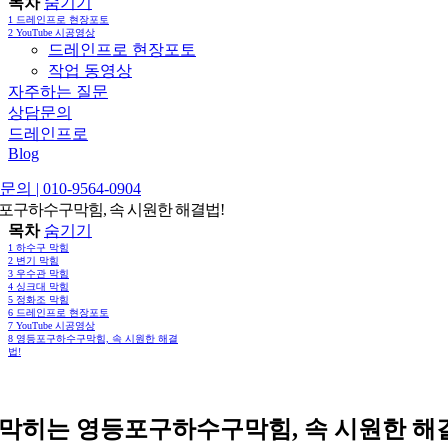
목차
숨기기
1
드레인프로 현장포토
2
YouTube 시공영상
드레인프로 현장포토
작업 동영상
자주하는 질문
상담문의
드레인프로
Blog
의 | 010-9564-0904
포구하수구막힘, 속 시원한 해결법!
목차
숨기기
1
하수구 막힘
2
변기 막힘
3
우수관 막힘
4
싱크대 막힘
5
정화조 막힘
6
드레인프로 현장포토
7
YouTube 시공영상
8
영등포구하수구막힘, 속 시원한 해결
법!
 막히는 영등포구하수구막힘, 속 시원한 해