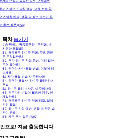
전문가의 손길이 필요한 경우, 언제일까
영등포구 하수구 막힘 해결, 업체 선정 꿀
하수구 막힘 예방, 생활 속 작은 습관이 중
자주 묻는 질문 (FAQ)
목차
숨기기
1
숨 막히는 영등포구하수구막힘, 속
시원한 해결법!
2
1. 영등포구 하수구 막힘, 주요 원인
은 무엇일까요?
3
2. 흔한 하수구 막힘 증상, 미리 알아
두면 좋아요!
4
3. 간단한 자가 해결 방법, 이렇게 해
보세요!
4.1
자가 해결 방법 시 주의사항
5
4. 강력한 해결사, 하수구 클리너 사
용법
5.1
하수구 클리너 사용 시 주의사항
6
5. 전문가의 손길이 필요한 경우, 언
제일까요?
7
6. 영등포구 하수구 막힘 해결, 업체
선정 꿀팁!
8
7. 하수구 막힘 예방, 생활 속 작은 습
관이 중요!
9
8. 자주 묻는 질문 (FAQ)
인프로! 지금 출동합니다