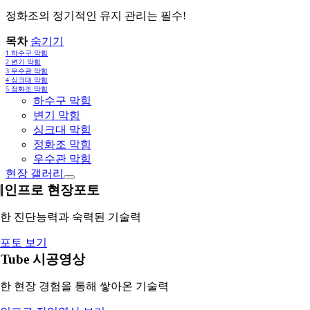
정화조의 정기적인 유지 관리는 필수!
목차
숨기기
1
하수구 막힘
2
변기 막힘
3
우수관 막힘
4
싱크대 막힘
5
정화조 막힘
하수구 막힘
변기 막힘
싱크대 막힘
정화조 막힘
우수관 막힘
현장 갤러리
레인프로 현장포토
한 진단능력과 숙력된 기술력
포토 보기
uTube 시공영상
한 현장 경험을 통해 쌓아온 기술력