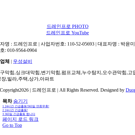
드레인프로 PHOTO
드레인프로 YouTube
명 : 드레인프로 | 사업자번호: 110-52-05693 | 대표자명 : 박윤미 
: 010-9564-0904
업체
|
우성설비
구막힘,싱크대막힘,변기막힘,펌프교체,누수탐지,오수관막힘,고
공장,빌라,주택,상가,아파트
Copyright2026 | 드레인프로 | All Rights Reserved. Designed by
Duo
목차
숨기기
1
24시간 긴급출동!365일 연중무휴!
2
24시간 긴급출동!
3
365일 긴급출동 합니다
페이지 로드 링크
Go to Top