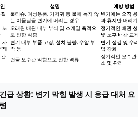
인
설명
예방 방법
물질
물티슈, 여성용품, 기저귀 등 물에 녹지 않
변기에는 오직 
입
는 이물질을 변기에 버리는 경우
과 휴지만 버리기
 노
오래된 배관 내부 부식 및 스케일 축적으
정기적인 배관 
화
로 인한 막힘
및 노후 배관 교
 자
변기 내부 부품 고장, 설치 불량, 수압 부
변기 점검 및 수리
문제
족 등
압 강화
수관
정기적인 오수관
건물 오수관 막힘으로 인한 역류
제
소 및 관리
긴급 상황! 변기 막힘 발생 시 응급 대처 요
령