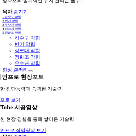
정화조의 정기적인 유지 관리는 필수!
목차
숨기기
1
하수구 막힘
2
변기 막힘
3
우수관 막힘
4
싱크대 막힘
5
정화조 막힘
하수구 막힘
변기 막힘
싱크대 막힘
정화조 막힘
우수관 막힘
현장 갤러리
레인프로 현장포토
한 진단능력과 숙력된 기술력
포토 보기
uTube 시공영상
한 현장 경험을 통해 쌓아온 기술력
인프로 작업영상 보기