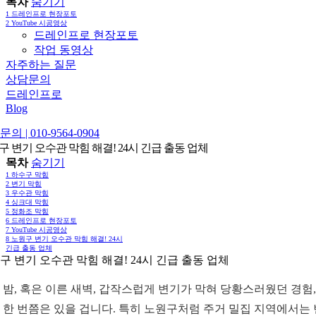
목차
숨기기
1
드레인프로 현장포토
2
YouTube 시공영상
드레인프로 현장포토
작업 동영상
자주하는 질문
상담문의
드레인프로
Blog
의 | 010-9564-0904
구 변기 오수관 막힘 해결! 24시 긴급 출동 업체
목차
숨기기
1
하수구 막힘
2
변기 막힘
3
우수관 막힘
4
싱크대 막힘
5
정화조 막힘
6
드레인프로 현장포토
7
YouTube 시공영상
8
노원구 변기 오수관 막힘 해결! 24시
긴급 출동 업체
구 변기 오수관 막힘 해결! 24시 긴급 출동 업체
 밤, 혹은 이른 새벽, 갑작스럽게 변기가 막혀 당황스러웠던 경험,
 한 번쯤은 있을 겁니다. 특히 노원구처럼 주거 밀집 지역에서는