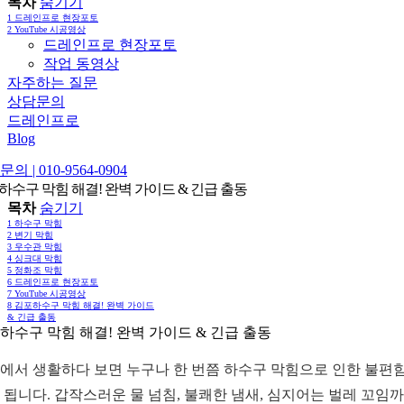
목차
숨기기
1
드레인프로 현장포토
2
YouTube 시공영상
드레인프로 현장포토
작업 동영상
자주하는 질문
상담문의
드레인프로
Blog
의 | 010-9564-0904
하수구 막힘 해결! 완벽 가이드 & 긴급 출동
목차
숨기기
1
하수구 막힘
2
변기 막힘
3
우수관 막힘
4
싱크대 막힘
5
정화조 막힘
6
드레인프로 현장포토
7
YouTube 시공영상
8
김포하수구 막힘 해결! 완벽 가이드
& 긴급 출동
하수구 막힘 해결! 완벽 가이드 & 긴급 출동
에서 생활하다 보면 누구나 한 번쯤 하수구 막힘으로 인한 불편
 됩니다. 갑작스러운 물 넘침, 불쾌한 냄새, 심지어는 벌레 꼬임까