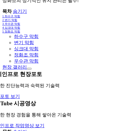
정화조의 정기적인 유지 관리는 필수!
목차
숨기기
1
하수구 막힘
2
변기 막힘
3
우수관 막힘
4
싱크대 막힘
5
정화조 막힘
하수구 막힘
변기 막힘
싱크대 막힘
정화조 막힘
우수관 막힘
현장 갤러리
레인프로 현장포토
한 진단능력과 숙력된 기술력
포토 보기
uTube 시공영상
한 현장 경험을 통해 쌓아온 기술력
인프로 작업영상 보기