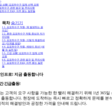
)
긴급 상황! 김포하수구 업체 선택 요령
김포하수구 관련 법규 및 주의사항
김포하수구 FAQ: 자주 묻는 질문들
목차
숨기기
1
1. 김포하수구 막힘, 왜 발생하는 걸
까요?
2
2. 흔한 김포하수구 막힘 증상과 자가
진단법
3
3. 김포하수구 막힘, 이렇게 해결하세
요! (단계별 방법)
4
4. 김포하수구 막힘, 예방이 최선! (생
활 속 실천 팁)
5
5. 긴급 상황! 김포하수구 업체 선택
요령
6
6. 김포하수구 관련 법규 및 주의사항
7
7. 김포하수구 FAQ: 자주 묻는 질문
들
인프로! 지금 출동합니다
시간 긴급출동!
는 고객의 요구 사항을 가능한 한 빨리 해결하기 위해 1년 365일
 출동합니다. 현장에 도착하는 즉시 빠르고 정확하게 문제를 분
최적의 해결방안과 공정한 가격을 안내해 드립니다.