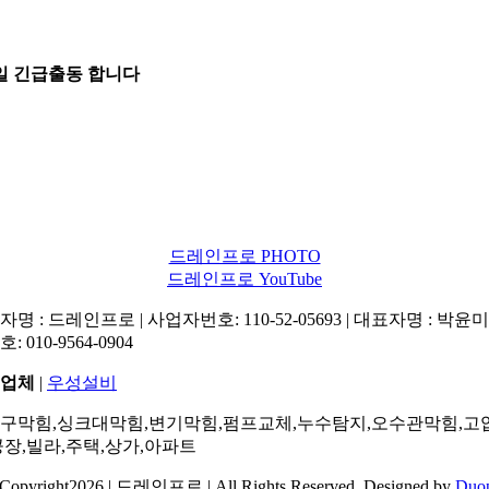
5일 긴급출동 합니다
드레인프로 PHOTO
드레인프로 YouTube
명 : 드레인프로 | 사업자번호: 110-52-05693 | 대표자명 : 박윤미 
: 010-9564-0904
업체
|
우성설비
구막힘,싱크대막힘,변기막힘,펌프교체,누수탐지,오수관막힘,고
공장,빌라,주택,상가,아파트
Copyright2026 | 드레인프로 | All Rights Reserved. Designed by
Duo