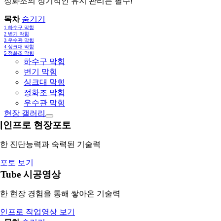
정화조의 정기적인 유지 관리는 필수!
목차
숨기기
1
하수구 막힘
2
변기 막힘
3
우수관 막힘
4
싱크대 막힘
5
정화조 막힘
하수구 막힘
변기 막힘
싱크대 막힘
정화조 막힘
우수관 막힘
현장 갤러리
레인프로 현장포토
한 진단능력과 숙력된 기술력
포토 보기
uTube 시공영상
한 현장 경험을 통해 쌓아온 기술력
인프로 작업영상 보기