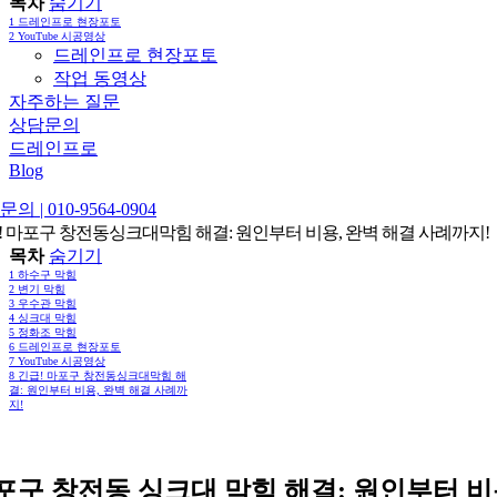
목차
숨기기
1
드레인프로 현장포토
2
YouTube 시공영상
드레인프로 현장포토
작업 동영상
자주하는 질문
상담문의
드레인프로
Blog
의 | 010-9564-0904
! 마포구 창전동싱크대막힘 해결: 원인부터 비용, 완벽 해결 사례까지!
목차
숨기기
1
하수구 막힘
2
변기 막힘
3
우수관 막힘
4
싱크대 막힘
5
정화조 막힘
6
드레인프로 현장포토
7
YouTube 시공영상
8
긴급! 마포구 창전동싱크대막힘 해
결: 원인부터 비용, 완벽 해결 사례까
지!
포구 창전동 싱크대 막힘 해결: 원인부터 비