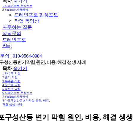
목차
숨기기
1
드레인프로 현장포토
2
YouTube 시공영상
드레인프로 현장포토
작업 동영상
자주하는 질문
상담문의
드레인프로
Blog
의 | 010-9564-0904
구성산동변기막힘 원인, 비용, 해결 생생 사례
목차
숨기기
1
하수구 막힘
2
변기 막힘
3
우수관 막힘
4
싱크대 막힘
5
정화조 막힘
6
드레인프로 현장포토
7
YouTube 시공영상
8
마포구성산동변기막힘 원인, 비용,
해결 생생 사례
포구성산동 변기 막힘 원인, 비용, 해결 생생