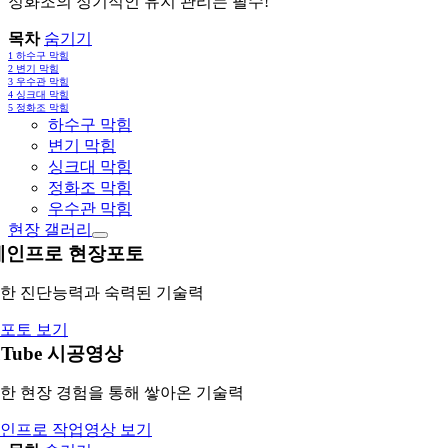
정화조의 정기적인 유지 관리는 필수!
목차
숨기기
1
하수구 막힘
2
변기 막힘
3
우수관 막힘
4
싱크대 막힘
5
정화조 막힘
하수구 막힘
변기 막힘
싱크대 막힘
정화조 막힘
우수관 막힘
현장 갤러리
레인프로 현장포토
한 진단능력과 숙력된 기술력
포토 보기
uTube 시공영상
한 현장 경험을 통해 쌓아온 기술력
인프로 작업영상 보기