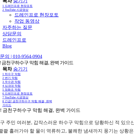
목차
숨기기
1
드레인프로 현장포토
2
YouTube 시공영상
드레인프로 현장포토
작업 동영상
자주하는 질문
상담문의
드레인프로
Blog
의 | 010-9564-0904
! 금천구하수구 막힘 해결, 완벽 가이드
목차
숨기기
1
하수구 막힘
2
변기 막힘
3
우수관 막힘
4
싱크대 막힘
5
정화조 막힘
6
드레인프로 현장포토
7
YouTube 시공영상
8
긴급! 금천구하수구 막힘 해결, 완벽
가이드
! 금천구하수구 막힘 해결, 완벽 가이드
구 주민 여러분, 갑작스러운 하수구 막힘으로 당황하신 적 있으
 콸콸 흘러가야 할 물이 역류하고, 불쾌한 냄새까지 풍기는 상황은