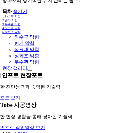
정화조의 정기적인 유지 관리는 필수!
목차
숨기기
1
하수구 막힘
2
변기 막힘
3
우수관 막힘
4
싱크대 막힘
5
정화조 막힘
하수구 막힘
변기 막힘
싱크대 막힘
정화조 막힘
우수관 막힘
현장 갤러리
레인프로 현장포토
한 진단능력과 숙력된 기술력
포토 보기
uTube 시공영상
한 현장 경험을 통해 쌓아온 기술력
인프로 작업영상 보기