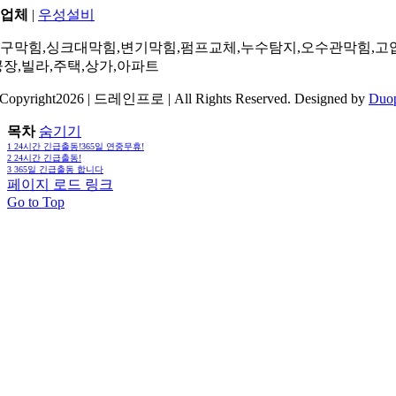
업체
|
우성설비
구막힘,싱크대막힘,변기막힘,펌프교체,누수탐지,오수관막힘,고
공장,빌라,주택,상가,아파트
Copyright2026 | 드레인프로 | All Rights Reserved. Designed by
Duo
목차
숨기기
1
24시간 긴급출동!365일 연중무휴!
2
24시간 긴급출동!
3
365일 긴급출동 합니다
페이지 로드 링크
Go to Top