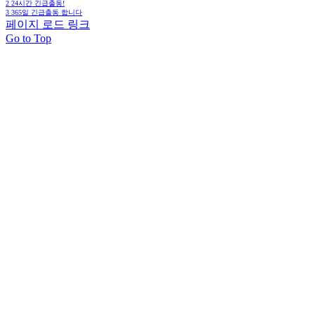
2
24시간 긴급출동!
3
365일 긴급출동 합니다
페이지 로드 링크
Go to Top