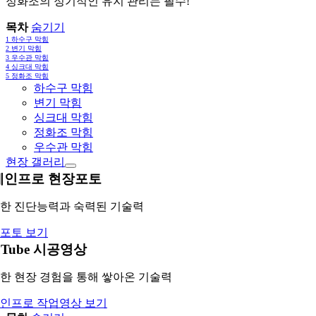
정화조의 정기적인 유지 관리는 필수!
목차
숨기기
1
하수구 막힘
2
변기 막힘
3
우수관 막힘
4
싱크대 막힘
5
정화조 막힘
하수구 막힘
변기 막힘
싱크대 막힘
정화조 막힘
우수관 막힘
현장 갤러리
레인프로 현장포토
한 진단능력과 숙력된 기술력
포토 보기
uTube 시공영상
한 현장 경험을 통해 쌓아온 기술력
인프로 작업영상 보기