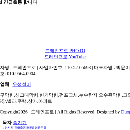
5일 긴급출동 합니다
드레인프로 PHOTO
드레인프로 YouTube
명 : 드레인프로 | 사업자번호: 110-52-05693 | 대표자명 : 박윤미 
: 010-9564-0904
업체
|
우성설비
구막힘,싱크대막힘,변기막힘,펌프교체,누수탐지,오수관막힘,고
공장,빌라,주택,상가,아파트
Copyright2026 | 드레인프로 | All Rights Reserved. Designed by
Duo
목차
숨기기
1
24시간 긴급출동!365일 연중무휴!