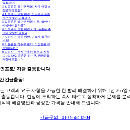
있을까요?
3
3. 둔촌동 하수구 막힘, 자가 해결 vs
전문가의 도움?
4
4. 하수구 막힘 해결, 전문가의 솔루
션은 무엇이 다를까요?
5
5. 둔촌동 하수구 막힘 비용, 얼마나
예상해야 할까요?
6
6. 하수구 막힘 해결 사례: 둔촌동 주
민의 생생한 경험담
7
7. 하수구 역류 예방, 이렇게 실천하
세요!
8
8. 둔촌동 하수구 관리, 이것만은 꼭
기억하세요!
9
9. 하수구 관련 유용한 정보 & 자원
10
10. FAQ: 둔촌동 하수구, 궁금증을
해결해 드립니다!
인프로! 지금 출동합니다
시간 긴급출동!
는 고객의 요구 사항을 가능한 한 빨리 해결하기 위해 1년 365일
 출동합니다. 현장에 도착하는 즉시 빠르고 정확하게 문제를 분
최적의 해결방안과 공정한 가격을 안내해 드립니다.
긴급문의 : 010-9564-0904