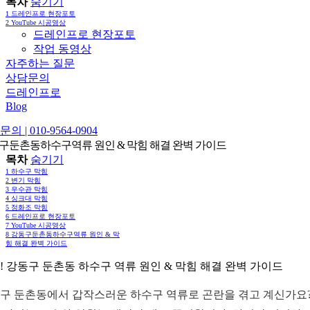
목차
숨기기
1
드레인프로 현장포토
2
YouTube 시공영상
드레인프로 현장포토
작업 동영상
자주하는 질문
상담문의
드레인프로
Blog
의 | 010-9564-0904
구둔촌동하수구역류 원인 & 막힘 해결 완벽 가이드
목차
숨기기
1
하수구 막힘
2
변기 막힘
3
우수관 막힘
4
싱크대 막힘
5
정화조 막힘
6
드레인프로 현장포토
7
YouTube 시공영상
8
강동구둔촌동하수구역류 원인 & 막
힘 해결 완벽 가이드
! 강동구 둔촌동 하수구 역류 원인 & 막힘 해결 완벽 가이드
구 둔촌동에서 갑작스러운 하수구 역류로 곤란을 겪고 계신가요?