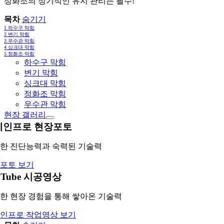
정화조의 정기적인 유지 관리는 필수!
목차
숨기기
1
하수구 막힘
2
변기 막힘
3
우수관 막힘
4
싱크대 막힘
5
정화조 막힘
하수구 막힘
변기 막힘
싱크대 막힘
정화조 막힘
우수관 막힘
현장 갤러리
레인프로 현장포토
한 진단능력과 숙력된 기술력
포토 보기
uTube 시공영상
한 현장 경험을 통해 쌓아온 기술력
인프로 작업영상 보기