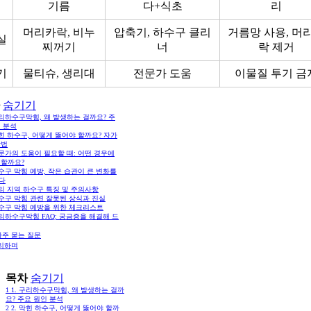
대
기름
다+식초
리
머리카락, 비누
압축기, 하수구 클리
거름망 사용, 머
실
찌꺼기
너
락 제거
기
물티슈, 생리대
전문가 도움
이물질 투기 금
숨기기
구리하수구막힘, 왜 발생하는 걸까요? 주
 분석
막힌 하수구, 어떻게 뚫어야 할까요? 자가
방법
전문가의 도움이 필요할 때: 어떤 경우에
 할까요?
하수구 막힘 예방, 작은 습관이 큰 변화를
다
구리 지역 하수구 특징 및 주의사항
하수구 막힘 관련 잘못된 상식과 진실
하수구 막힘 예방을 위한 체크리스트
구리하수구막힘 FAQ: 궁금증을 해결해 드
자주 묻는 질문
리하며
목차
숨기기
1
1. 구리하수구막힘, 왜 발생하는 걸까
요? 주요 원인 분석
2
2. 막힌 하수구, 어떻게 뚫어야 할까