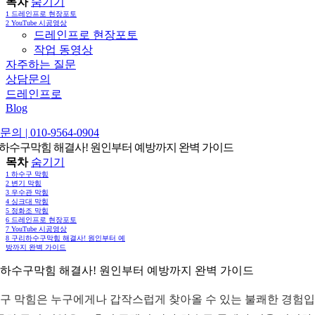
목차
숨기기
1
드레인프로 현장포토
2
YouTube 시공영상
드레인프로 현장포토
작업 동영상
자주하는 질문
상담문의
드레인프로
Blog
의 | 010-9564-0904
하수구막힘 해결사! 원인부터 예방까지 완벽 가이드
목차
숨기기
1
하수구 막힘
2
변기 막힘
3
우수관 막힘
4
싱크대 막힘
5
정화조 막힘
6
드레인프로 현장포토
7
YouTube 시공영상
8
구리하수구막힘 해결사! 원인부터 예
방까지 완벽 가이드
하수구막힘 해결사! 원인부터 예방까지 완벽 가이드
구 막힘은 누구에게나 갑작스럽게 찾아올 수 있는 불쾌한 경험