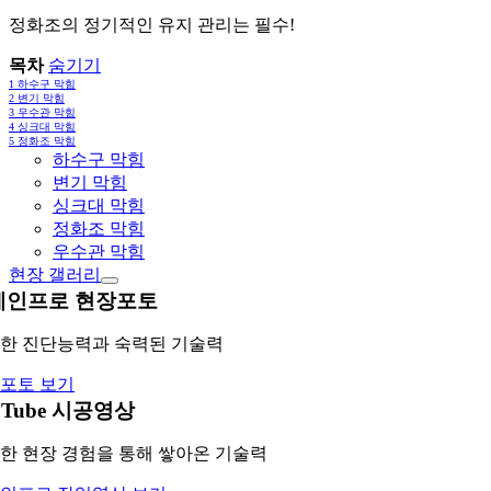
정화조의 정기적인 유지 관리는 필수!
목차
숨기기
1
하수구 막힘
2
변기 막힘
3
우수관 막힘
4
싱크대 막힘
5
정화조 막힘
하수구 막힘
변기 막힘
싱크대 막힘
정화조 막힘
우수관 막힘
현장 갤러리
레인프로 현장포토
한 진단능력과 숙력된 기술력
포토 보기
uTube 시공영상
한 현장 경험을 통해 쌓아온 기술력