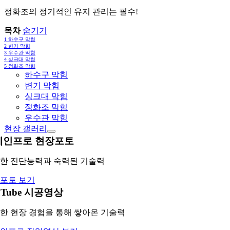
정화조의 정기적인 유지 관리는 필수!
목차
숨기기
1
하수구 막힘
2
변기 막힘
3
우수관 막힘
4
싱크대 막힘
5
정화조 막힘
하수구 막힘
변기 막힘
싱크대 막힘
정화조 막힘
우수관 막힘
현장 갤러리
레인프로 현장포토
한 진단능력과 숙력된 기술력
포토 보기
uTube 시공영상
한 현장 경험을 통해 쌓아온 기술력