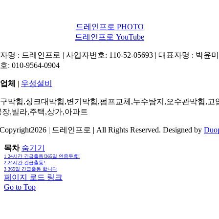
드레인프로 PHOTO
드레인프로 YouTube
명 : 드레인프로 | 사업자번호: 110-52-05693 | 대표자명 : 박윤미 
: 010-9564-0904
업체
|
우성설비
구막힘,싱크대막힘,변기막힘,펌프교체,누수탐지,오수관막힘,고
공장,빌라,주택,상가,아파트
Copyright2026 | 드레인프로 | All Rights Reserved. Designed by
Duo
목차
숨기기
1
24시간 긴급출동!365일 연중무휴!
2
24시간 긴급출동!
3
365일 긴급출동 합니다
페이지 로드 링크
Go to Top