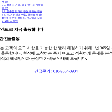
세요!
7
7. 정화조 관리, 이것만은 꼭 기억하
세요!
8
8. 둔촌동 정화조 관련 유용한 정보
9
9. FAQ: 정화조 막힘, 궁금증 해결!
10
10. 둔촌동 정화조, 건강하게 오래
사용하는 꿀팁
인프로! 지금 출동합니다
시간 긴급출동!
는 고객의 요구 사항을 가능한 한 빨리 해결하기 위해 1년 365일
 출동합니다. 현장에 도착하는 즉시 빠르고 정확하게 문제를 분
최적의 해결방안과 공정한 가격을 안내해 드립니다.
긴급문의 : 010-9564-0904