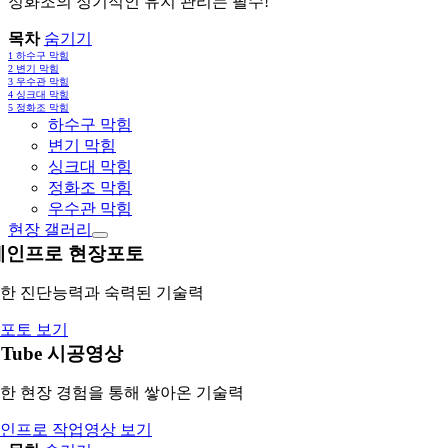
정화조의 정기적인 유지 관리는 필수!
목차
숨기기
1
하수구 막힘
2
변기 막힘
3
우수관 막힘
4
싱크대 막힘
5
정화조 막힘
하수구 막힘
변기 막힘
싱크대 막힘
정화조 막힘
우수관 막힘
현장 갤러리
레인프로 현장포토
한 진단능력과 숙력된 기술력
포토 보기
uTube 시공영상
한 현장 경험을 통해 쌓아온 기술력
인프로 작업영상 보기