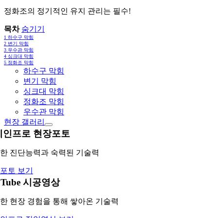
정화조의 정기적인 유지 관리는 필수!
목차
숨기기
1
하수구 막힘
2
변기 막힘
3
우수관 막힘
4
싱크대 막힘
5
정화조 막힘
하수구 막힘
변기 막힘
싱크대 막힘
정화조 막힘
우수관 막힘
현장 갤러리
레인프로 현장포토
한 진단능력과 숙력된 기술력
포토 보기
uTube 시공영상
한 현장 경험을 통해 쌓아온 기술력