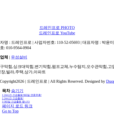
드레인프로 PHOTO
드레인프로 YouTube
명 : 드레인프로 | 사업자번호: 110-52-05693 | 대표자명 : 박윤미 
: 010-9564-0904
업체
|
우성설비
구막힘,싱크대막힘,변기막힘,펌프교체,누수탐지,오수관막힘,고
공장,빌라,주택,상가,아파트
Copyright2026 | 드레인프로 | All Rights Reserved. Designed by
Duo
목차
숨기기
1
24시간 긴급출동!365일 연중무휴!
2
24시간 긴급출동!
3
365일 긴급출동 합니다
페이지 로드 링크
Go to Top