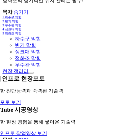
정화조의 정기적인 유지 관리는 필수!
목차
숨기기
1
하수구 막힘
2
변기 막힘
3
우수관 막힘
4
싱크대 막힘
5
정화조 막힘
하수구 막힘
변기 막힘
싱크대 막힘
정화조 막힘
우수관 막힘
현장 갤러리
레인프로 현장포토
한 진단능력과 숙력된 기술력
포토 보기
uTube 시공영상
한 현장 경험을 통해 쌓아온 기술력
인프로 작업영상 보기