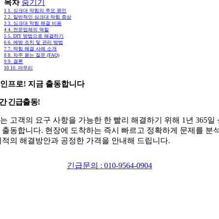
목차
숨기기
1
1. 싱크대 막힘의 주요 원인
2
2. 일반적인 싱크대 막힘 증상
3
3. 싱크대 막힘 해결 비용
4
4. 전문업체의 역할
5
5. DIY 방법으로 해결하기
6
6. 예방 조치 및 관리 방법
7
7. 막힘 해결 사례 소개
8
8. 자주 묻는 질문 (FAQ)
9
9. 결론
10
10. 마무리
인프로! 지금 출동합니다
시간 긴급출동!
는 고객의 요구 사항을 가능한 한 빨리 해결하기 위해 1년 365일
 출동합니다. 현장에 도착하는 즉시 빠르고 정확하게 문제를 분
최적의 해결방안과 공정한 가격을 안내해 드립니다.
긴급문의 : 010-9564-0904