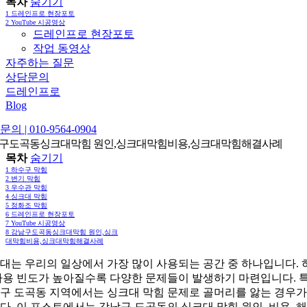
목차
숨기기
1
드레인프로 현장포토
2
YouTube 시공영상
드레인프로 현장포토
작업 동영상
자주하는 질문
상담문의
드레인프로
Blog
의 | 010-9564-0904
구도곡동싱크대막힘 원인,싱크대막힘비용,싱크대막힘해결사례
목차
숨기기
1
하수구 막힘
2
변기 막힘
3
우수관 막힘
4
싱크대 막힘
5
정화조 막힘
6
드레인프로 현장포토
7
YouTube 시공영상
8
강남구도곡동싱크대막힘 원인,싱크
대막힘비용,싱크대막힘해결사례
대는 우리의 일상에서 가장 많이 사용되는 공간 중 하나입니다. 
사용 빈도가 높아질수록 다양한 문제들이 발생하기 마련입니다. 
구 도곡동 지역에서는 싱크대 막힘 문제로 골머리를 앓는 경우가
다. 이 포스트에서는 강남구 도곡동의 싱크대 막힘 원인, 비용, 