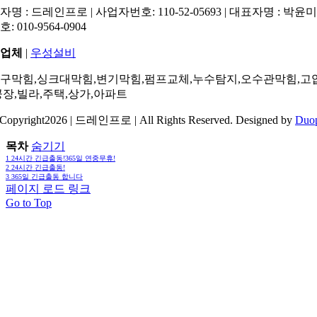
명 : 드레인프로 | 사업자번호: 110-52-05693 | 대표자명 : 박윤미 
: 010-9564-0904
업체
|
우성설비
구막힘,싱크대막힘,변기막힘,펌프교체,누수탐지,오수관막힘,고
공장,빌라,주택,상가,아파트
Copyright2026 | 드레인프로 | All Rights Reserved. Designed by
Duo
목차
숨기기
1
24시간 긴급출동!365일 연중무휴!
2
24시간 긴급출동!
3
365일 긴급출동 합니다
페이지 로드 링크
Go to Top