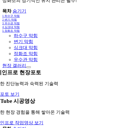
정화조의 정기적인 유지 관리는 필수!
목차
숨기기
1
하수구 막힘
2
변기 막힘
3
우수관 막힘
4
싱크대 막힘
5
정화조 막힘
하수구 막힘
변기 막힘
싱크대 막힘
정화조 막힘
우수관 막힘
현장 갤러리
레인프로 현장포토
한 진단능력과 숙력된 기술력
포토 보기
uTube 시공영상
한 현장 경험을 통해 쌓아온 기술력
인프로 작업영상 보기