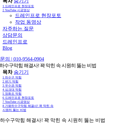
목차
숨기기
1
드레인프로 현장포토
2
YouTube 시공영상
드레인프로 현장포토
작업 동영상
자주하는 질문
상담문의
드레인프로
Blog
의 | 010-9564-0904
하수구막힘 해결사! 꽉 막힌 속 시원히 뚫는 비법
목차
숨기기
1
하수구 막힘
2
변기 막힘
3
우수관 막힘
4
싱크대 막힘
5
정화조 막힘
6
드레인프로 현장포토
7
YouTube 시공영상
8
가평하수구막힘 해결사! 꽉 막힌 속
시원히 뚫는 비법
하수구막힘 해결사! 꽉 막힌 속 시원히 뚫는 비법