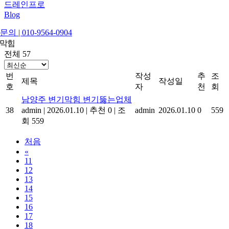
드레인프로
Blog
의 | 010-9564-0904
 막힘
전체 57
번
작성
추
조
제목
작성일
호
자
천
회
남양주 변기막힘 변기뚫는업체
38
admin
|
2026.01.10
|
추천 0
|
조
admin
2026.01.10
0
559
회 559
처음
«
11
12
13
14
15
16
17
18