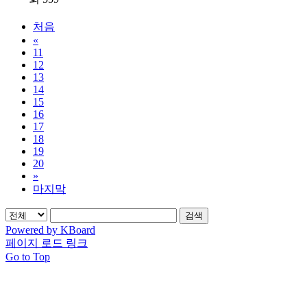
처음
«
11
12
13
14
15
16
17
18
19
20
»
마지막
검색
Powered by KBoard
페이지 로드 링크
Go to Top