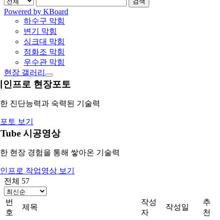
검색
Powered by KBoard
하수구 막힘
변기 막힘
싱크대 막힘
정화조 막힘
우수관 막힘
현장 갤러리
레인프로 현장포토
한 진단능력과 숙력된 기술력
포토 보기
uTube 시공영상
한 현장 경험을 통해 쌓아온 기술력
인프로 작업영상 보기
전체 57
번
작성
추
제목
작성일
호
자
천