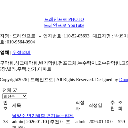
드레인프로 PHOTO
드레인프로 YouTube
명 : 드레인프로 | 사업자번호: 110-52-05693 | 대표자명 : 박윤미 
: 010-9564-0904
업체
|
우성설비
구막힘,싱크대막힘,변기막힘,펌프교체,누수탐지,오수관막힘,고
공장,빌라,주택,상가,아파트
Copyright2026 | 드레인프로 | All Rights Reserved. Designed by
Duo
전체 57
번
작성
추
조
제목
작성일
호
자
천
회
남양주 변기막힘 변기뚫는업체
38
admin
|
2026.01.10
|
추천 0
|
조
admin
2026.01.10
0
559
회 559