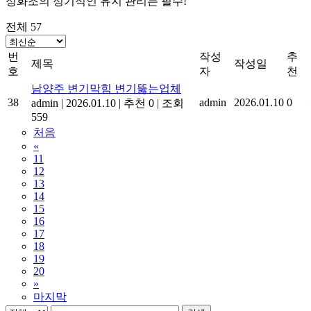
정화조의 정기적인 유지 관리는 필수!
전체 57
번
작성
추
제목
작성일
호
자
천
남양주 변기막힘 변기뚫는업체
38
admin
2026.01.10
0
admin
|
2026.01.10
|
추천 0
|
조회
559
처음
«
11
12
13
14
15
16
17
18
19
20
»
마지막