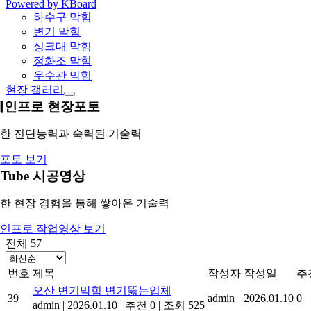
Powered by KBoard
하수구 막힘
변기 막힘
싱크대 막힘
정화조 막힘
우수관 막힘
현장 갤러리
레인프로 현장포토
한 진단능력과 숙력된 기술력
포토 보기
uTube 시공영상
한 현장 경험을 통해 쌓아온 기술력
인프로 작업영상 보기
전체 57
번호
제목
작성자
작성일
추
오산 변기막힘 변기뚫는업체
39
admin
2026.01.10
0
admin
|
2026.01.10
|
추천 0
|
조회 525