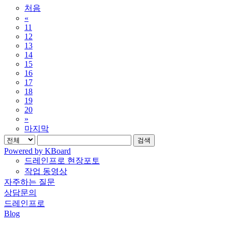
처음
«
11
12
13
14
15
16
17
18
19
20
»
마지막
검색
Powered by KBoard
드레인프로 현장포토
작업 동영상
자주하는 질문
상담문의
드레인프로
Blog