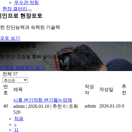
우수관 막힘
현장 갤러리
레인프로 현장포토
한 진단능력과 숙력된 기술력
포토 보기
uTube 시공영상
한 현장 경험을 통해 쌓아온 기술력
인프로 작업영상 보기
전체 57
번
작성
추
제목
작성일
호
자
천
시흥 변기막힘 변기뚫는업체
40
admin
2026.01.10
0
admin
|
2026.01.10
|
추천 0
|
조회
520
처음
«
11