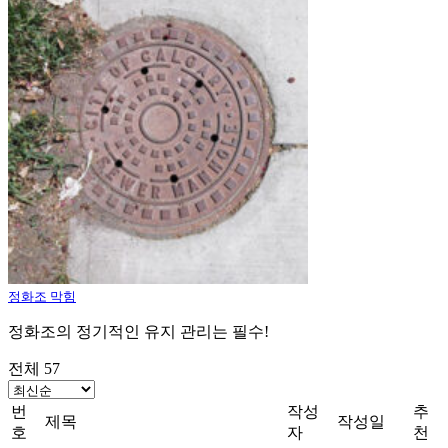
정화조 막힘
정화조의 정기적인 유지 관리는 필수!
전체 57
번
작성
추
제목
작성일
호
자
천