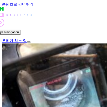
콘텐츠로 건너뛰기
gle Navigation
우리가 하는 일