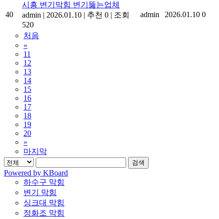
시흥 변기막힘 변기뚫는업체
40
admin
2026.01.10
0
admin
|
2026.01.10
|
추천 0
|
조회
520
처음
«
11
12
13
14
15
16
17
18
19
20
»
마지막
검색
Powered by KBoard
하수구 막힘
변기 막힘
싱크대 막힘
정화조 막힘