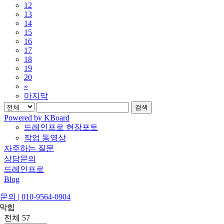
12
13
14
15
16
17
18
19
20
»
마지막
검색
Powered by KBoard
드레인프로 현장포토
작업 동영상
자주하는 질문
상담문의
드레인프로
Blog
의 | 010-9564-0904
 막힘
전체 57