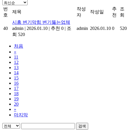
번
작성
추
조
제목
작성일
호
자
천
회
시흥 변기막힘 변기뚫는업체
40
admin
|
2026.01.10
|
추천 0
|
조
admin
2026.01.10
0
520
회 520
처음
«
11
12
13
14
15
16
17
18
19
20
»
마지막
검색