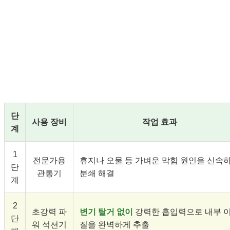
안성 전문가의 3단계 클린 솔루션 🛠️
단
사용 장비
작업 효과
계
1
전문가용
휴지나 오물 등 가벼운 막힘 원인을 신속
단
관통기
분쇄 해결
계
2
초강력 파
변기 탈거 없이
강력한 흡입력으로 내부 
단
워 석션기
질을 완벽하게 추출