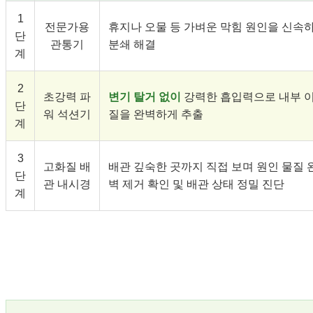
1
전문가용
휴지나 오물 등 가벼운 막힘 원인을 신속
단
관통기
분쇄 해결
계
2
초강력 파
변기 탈거 없이
강력한 흡입력으로 내부 
단
워 석션기
질을 완벽하게 추출
계
3
고화질 배
배관 깊숙한 곳까지 직접 보며 원인 물질 
단
관 내시경
벽 제거 확인 및 배관 상태 정밀 진단
계