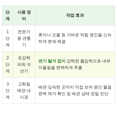
단
사용 장
작업 효과
계
비
1
전문가
휴지나 오물 등 가벼운 막힘 원인을 신속
단
용 관통
하게 분쇄 해결
계
기
2
초강력
변기 탈거 없이
강력한 흡입력으로 내부
단
파워 석
이물질을 완벽하게 추출
계
션기
3
고화질
배관 깊숙한 곳까지 직접 보며 원인 물질
단
배관 내
완벽 제거 확인 및 배관 상태 정밀 진단
계
시경