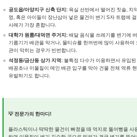
공도읍/아양지구 신축 단지:
욕실 선반에서 떨어진 칫솔, 치약
껑, 혹은 아이들이 장난삼아 넣은 물건이 변기 S자 트랩에 
사례가 가장 흔합니다.
대학가 원룸/대덕면 주거지:
배달 음식물 쓰레기를 변기에 
기름기가 배관을 막거나, 물티슈를 한꺼번에 많이 사용하여
관이 막히는 경우가 빈번합니다.
석정동/금산동 상가 지역:
불특정 다수가 이용하면서 유입된
배꽁초나 이물질이 메인 배관 입구를 막아 건물 전체 역류 
유발하기도 합니다.
💡 전문가의 한마디!
플라스틱이나 딱딱한 물건이 빠졌을 때 억지로 뚫어뻥을 사
하면 이물질이 변기 깊숙한 곳으로 밀려가 결국 변기를 뜯어