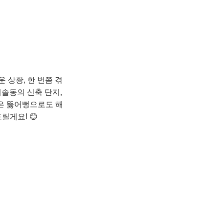
 상황, 한 번쯤 겪
새솔동의 신축 단지,
은 뚫어뻥으로도 해
게요! 😊