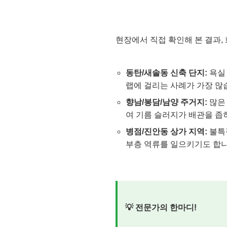
현장에서 직접 확인해 본 결과,
동탄/새솔동 신축 단지:
욕실 
랩에 걸리는 사례가 가장 많
향남/봉담/남양 주거지:
많은
여 기름 슬러지가 배관을 좁
병점/진안동 상가 지역:
불특
부층 역류를 일으키기도 합니
💡 전문가의 한마디!