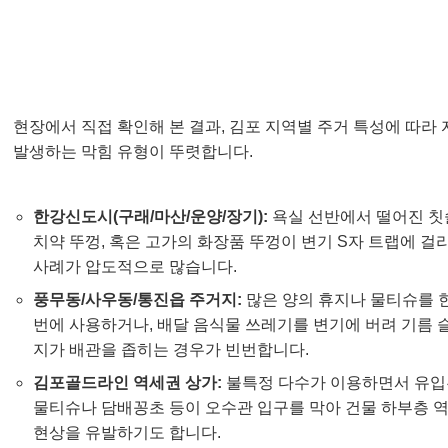
김포 변기 막힘, 주요 원인은 무엇일까요?
🕵️
현장에서 직접 확인해 본 결과, 김포 지역별 주거 특성에 따라
발생하는 막힘 유형이 뚜렷합니다.
한강신도시(구래/마산/운양/장기):
욕실 선반에서 떨어진 칫
치약 뚜껑, 혹은 고가의 화장품 뚜껑이 변기 S자 트랩에 걸
사례가 압도적으로 많습니다.
풍무동/사우동/통진읍 주거지:
많은 양의 휴지나 물티슈를 
번에 사용하거나, 배달 음식물 쓰레기를 변기에 버려 기름 
지가 배관을 좁히는 경우가 빈번합니다.
김포골드라인 역세권 상가:
불특정 다수가 이용하면서 유입
물티슈나 담배꽁초 등이 오수관 입구를 막아 건물 하부층 
현상을 유발하기도 합니다.