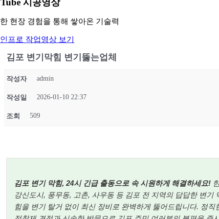
uTube 시공영상
한 현장 경험을 통해 쌓아온 기술력
인프로 작업영상 보기
김포 변기막힘 변기뚫는업체
admin
작성자
2026-01-10 22:37
작성일
509
조회
김포 변기 막힘, 24시 긴급 출동으로 속 시원하게 해결하세요!
강신도시, 풍무동, 고촌, 사우동 등 김포 전 지역의 답답한 변기 
힘을 변기 탈거 없이 최신 장비로 완벽하게 뚫어드립니다. 정직
정찰제 견적과 신속한 방문으로 김포 주민 여러분의 불편을 즉