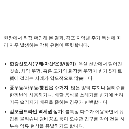
김포 변기 막힘, 주요 원인은 무엇일까
요? 🕵️
현장에서 직접 확인해 본 결과, 김포 지역별 주거 특성에 따
라 자주 발생하는 막힘 유형이 뚜렷합니다.
한강신도시(구래/마산/운양/장기):
욕실 선반에서 떨어진
칫솔, 치약 뚜껑, 혹은 고가의 화장품 뚜껑이 변기 S자 트
랩에 걸리는 사례가 압도적으로 많습니다.
풍무동/사우동/통진읍 주거지:
많은 양의 휴지나 물티슈를
한꺼번에 사용하거나, 배달 음식물 쓰레기를 변기에 버려
기름 슬러지가 배관을 좁히는 경우가 빈번합니다.
김포골드라인 역세권 상가:
불특정 다수가 이용하면서 유
입된 물티슈나 담배꽁초 등이 오수관 입구를 막아 건물 하
부층 역류 현상을 유발하기도 합니다.