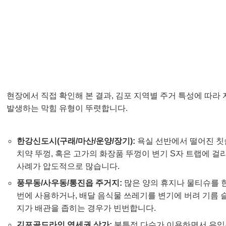
김포 변기 막힘, 주요 원인은 무엇일까요?
🕵️
현장에서 직접 확인해 본 결과, 김포 지역별 주거 특성에 따라
발생하는 막힘 유형이 뚜렷합니다.
한강신도시(구래/마산/운양/장기):
욕실 선반에서 떨어진 칫
치약 뚜껑, 혹은 고가의 화장품 뚜껑이 변기 S자 트랩에 걸
사례가 압도적으로 많습니다.
풍무동/사우동/통진읍 주거지:
많은 양의 휴지나 물티슈를 
번에 사용하거나, 배달 음식물 쓰레기를 변기에 버려 기름 
지가 배관을 좁히는 경우가 빈번합니다.
김포골드라인 역세권 상가:
불특정 다수가 이용하면서 유입