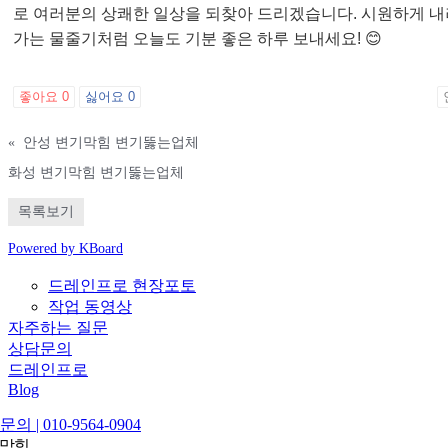
로 여러분의 상쾌한 일상을 되찾아 드리겠습니다. 시원하게 내
가는 물줄기처럼 오늘도 기분 좋은 하루 보내세요! 😊
좋아요
0
싫어요
0
«
안성 변기막힘 변기뚫는업체
화성 변기막힘 변기뚫는업체
목록보기
Powered by KBoard
드레인프로 현장포토
작업 동영상
자주하는 질문
상담문의
드레인프로
Blog
의 | 010-9564-0904
 막힘