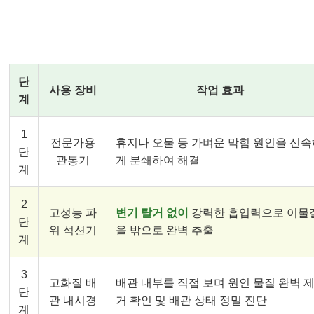
김포 전문가의 3단계 클린 솔루션 🛠️
단
사용 장비
작업 효과
계
1
전문가용
휴지나 오물 등 가벼운 막힘 원인을 신
단
관통기
게 분쇄하여 해결
계
2
고성능 파
변기 탈거 없이
강력한 흡입력으로 이물
단
워 석션기
을 밖으로 완벽 추출
계
3
고화질 배
배관 내부를 직접 보며 원인 물질 완벽 
단
관 내시경
거 확인 및 배관 상태 정밀 진단
계