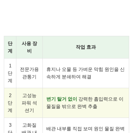
김포 전문가의 3단계 클린 솔루션 🛠️
단
사용 장
작업 효과
계
비
1
전문가용
휴지나 오물 등 가벼운 막힘 원인을 신
단
관통기
속하게 분쇄하여 해결
계
2
고성능
변기 탈거 없이
강력한 흡입력으로 이
단
파워 석
물질을 밖으로 완벽 추출
계
션기
3
고화질
배관 내부를 직접 보며 원인 물질 완벽
단
배관 내