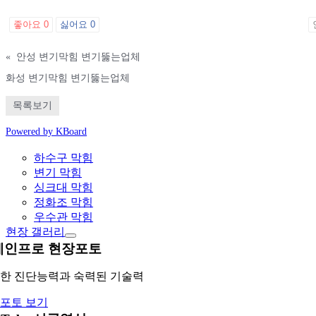
좋아요
0
싫어요
0
«
안성 변기막힘 변기뚫는업체
화성 변기막힘 변기뚫는업체
목록보기
Powered by KBoard
하수구 막힘
변기 막힘
싱크대 막힘
정화조 막힘
우수관 막힘
현장 갤러리
레인프로 현장포토
한 진단능력과 숙력된 기술력
포토 보기