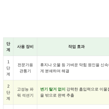
김포 전문가의 3단계 클린 솔루션 🛠️
단
사용 장비
작업 효과
계
1
전문가용
휴지나 오물 등 가벼운 막힘 원인을 신
단
관통기
게 분쇄하여 해결
계
2
고성능 파
변기 탈거 없이
강력한 흡입력으로 이물
단
워 석션기
을 밖으로 완벽 추출
계