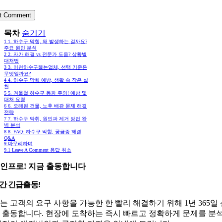
목차
숨기기
1
1. 하수구 막힘, 왜 발생하는 걸까요?
주요 원인 분석
2
2. 자가 해결 vs 전문가 도움? 상황별
대처법
3
3. 이천하수구뚫는업체, 선택 기준은
무엇일까요?
4
4. 하수구 막힘 예방, 생활 속 작은 실
천
5
5. 겨울철 하수구 동파 주의! 예방 및
대처 요령
6
6. 오래된 건물, 노후 배관 문제 해결
전략
7
7. 하수구 악취, 원인과 제거 방법 완
벽 분석
8
8. FAQ: 하수구 막힘, 궁금증 해결
Q&A
9
마무리하며
9.1
Leave A Comment 응답 취소
인프로! 지금 출동합니다
시간 긴급출동!
는 고객의 요구 사항을 가능한 한 빨리 해결하기 위해 1년 365일
 출동합니다. 현장에 도착하는 즉시 빠르고 정확하게 문제를 분