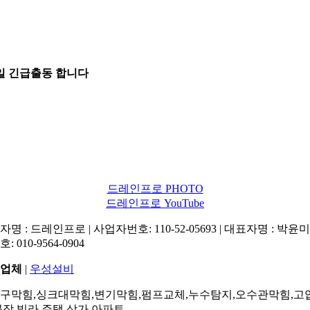
5일 긴급출동 합니다
드레인프로 PHOTO
드레인프로 YouTube
명 : 드레인프로 | 사업자번호: 110-52-05693 | 대표자명 : 박윤미 
: 010-9564-0904
업체
|
우성설비
구막힘,싱크대막힘,변기막힘,펌프교체,누수탐지,오수관막힘,고
공장,빌라,주택,상가,아파트