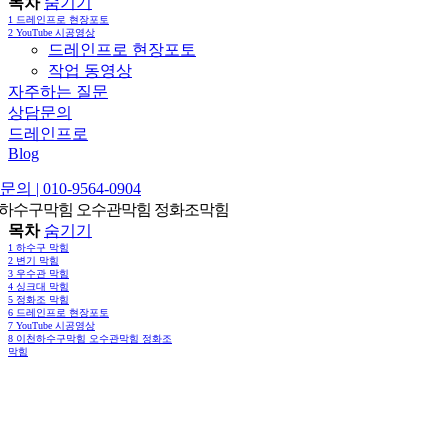
목차
숨기기
1
드레인프로 현장포토
2
YouTube 시공영상
드레인프로 현장포토
작업 동영상
자주하는 질문
상담문의
드레인프로
Blog
의 | 010-9564-0904
하수구막힘 오수관막힘 정화조막힘
목차
숨기기
1
하수구 막힘
2
변기 막힘
3
우수관 막힘
4
싱크대 막힘
5
정화조 막힘
6
드레인프로 현장포토
7
YouTube 시공영상
8
이천하수구막힘 오수관막힘 정화조
막힘