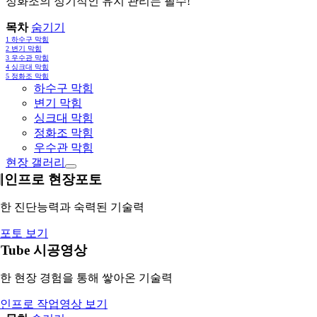
정화조의 정기적인 유지 관리는 필수!
목차
숨기기
1
하수구 막힘
2
변기 막힘
3
우수관 막힘
4
싱크대 막힘
5
정화조 막힘
하수구 막힘
변기 막힘
싱크대 막힘
정화조 막힘
우수관 막힘
현장 갤러리
레인프로 현장포토
한 진단능력과 숙력된 기술력
포토 보기
uTube 시공영상
한 현장 경험을 통해 쌓아온 기술력
인프로 작업영상 보기