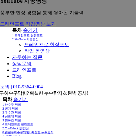
YouTube 시공영상
풍부한 현장 경험을 통해 쌓아온 기술력
드레인프로 작업영상 보기
목차
숨기기
1
드레인프로 현장포토
2
YouTube 시공영상
드레인프로 현장포토
작업 동영상
자주하는 질문
상담문의
드레인프로
Blog
의 | 010-9564-0904
구하수구막힘? 확실한 누수탐지 & 완벽 공사!
목차
숨기기
1
하수구 막힘
2
변기 막힘
3
우수관 막힘
4
싱크대 막힘
5
정화조 막힘
6
드레인프로 현장포토
7
YouTube 시공영상
8
광진구하수구막힘? 확실한 누수탐지