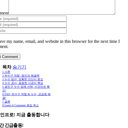
ment
ave my name, email, and website in this browser for the next time I
ent.
목차
숨기기
1
서론
2
하수구 막힘, 원인과 해결책
3
누수 탐지, 정확한 진단이 중요
4
누수 공사, 꼼꼼한 시공이 핵심
5
광진구 누수 업체 선택, 이것만은 확
인!
6
FAQ: 하수구 막힘 & 누수, 궁금증 해
결!
7
결론
8
Leave A Comment 응답 취소
인프로! 지금 출동합니다
시간 긴급출동!