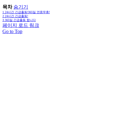
목차
숨기기
1
24시간 긴급출동!365일 연중무휴!
2
24시간 긴급출동!
3
365일 긴급출동 합니다
페이지 로드 링크
Go to Top