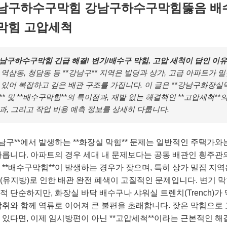
남구하수구막힘 강남구하수구막힘뚫음 배
막힘 고압세척
남구하수구막힘 긴급 해결! 변기/배수구 막힘, 고압 세척이 답인 이유
 역삼동, 청담동 등 **강남구** 지역은 빌딩과 상가, 고급 아파트가 
 있어 복잡하고 깊은 배관 구조를 가집니다. 이 글은 **강남구화장실
** 및 **배수구막힘**의 특이점과, 재발 없는 해결책인 **고압세척**
과, 그리고 작업 비용 예측 정보를 상세히 다룹니다.
강남구**에서 발생하는 **화장실 막힘** 문제는 일반적인 주택가와
다릅니다. 아파트의 경우 세대 내 문제보다는 공동 배관인 횡주관
 **배수구막힘**이 발생하는 경우가 잦으며, 특히 상가 밀집 지역
(유지방)로 인한 배관 완전 폐색이 고질적인 문제입니다. 변기 
적 단순하지만, 화장실 바닥 배수구나 샤워실 트렌치(Trench)가
악취와 함께 역류로 이어져 큰 불편을 초래합니다. 잦은 막힘으로
 있다면, 이제 임시방편이 아닌 **고압세척**이라는 근본적인 해