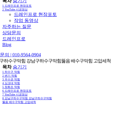
목차
숨기기
1
드레인프로 현장포토
2
YouTube 시공영상
드레인프로 현장포토
작업 동영상
자주하는 질문
상담문의
드레인프로
Blog
의 | 010-9564-0904
구하수구막힘 강남구하수구막힘뚫음 배수구막힘 고압세척
목차
숨기기
1
하수구 막힘
2
변기 막힘
3
우수관 막힘
4
싱크대 막힘
5
정화조 막힘
6
드레인프로 현장포토
7
YouTube 시공영상
8
강남구하수구막힘 강남구하수구막힘
뚫음 배수구막힘 고압세척