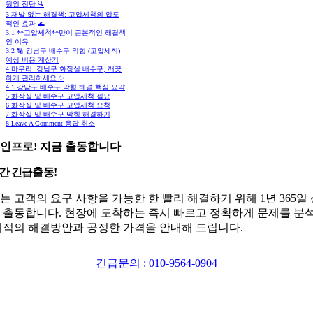
원인 진단 🔍
3
재발 없는 해결책: 고압세척의 압도
적인 효과 🌊
3.1
**고압세척**만이 근본적인 해결책
인 이유
3.2
🔢 강남구 배수구 막힘 (고압세척)
예상 비용 계산기
4
마무리: 강남구 화장실 배수구, 깨끗
하게 관리하세요 ✨
4.1
강남구 배수구 막힘 해결 핵심 요약
5
화장실 및 배수구 고압세척 필요
6
화장실 및 배수구 고압세척 요청
7
화장실 및 배수구 막힘 해결하기
8
Leave A Comment 응답 취소
인프로! 지금 출동합니다
시간 긴급출동!
는 고객의 요구 사항을 가능한 한 빨리 해결하기 위해 1년 365일
 출동합니다. 현장에 도착하는 즉시 빠르고 정확하게 문제를 분
최적의 해결방안과 공정한 가격을 안내해 드립니다.
긴급문의 : 010-9564-0904