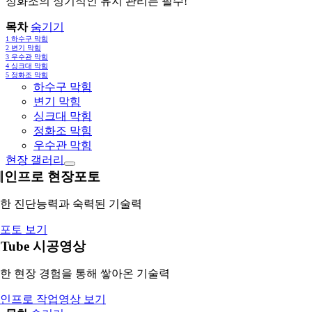
정화조의 정기적인 유지 관리는 필수!
목차
숨기기
1
하수구 막힘
2
변기 막힘
3
우수관 막힘
4
싱크대 막힘
5
정화조 막힘
하수구 막힘
변기 막힘
싱크대 막힘
정화조 막힘
우수관 막힘
현장 갤러리
레인프로 현장포토
한 진단능력과 숙력된 기술력
포토 보기
uTube 시공영상
한 현장 경험을 통해 쌓아온 기술력
인프로 작업영상 보기