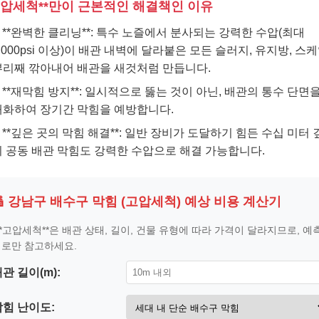
고압세척**만이 근본적인 해결책인 이유
**완벽한 클리닝**: 특수 노즐에서 분사되는 강력한 수압(최대
,000psi 이상)이 배관 내벽에 달라붙은 모든 슬러지, 유지방, 스
뿌리째 깎아내어 배관을 새것처럼 만듭니다.
**재막힘 방지**: 일시적으로 뚫는 것이 아닌, 배관의 통수 단면을
대화하여 장기간 막힘을 예방합니다.
**깊은 곳의 막힘 해결**: 일반 장비가 도달하기 힘든 수십 미터 
의 공동 배관 막힘도 강력한 수압으로 해결 가능합니다.
🔢 강남구 배수구 막힘 (고압세척) 예상 비용 계산기
**고압세척**은 배관 상태, 길이, 건물 유형에 따라 가격이 달라지므로, 예
로만 참고하세요.
관 길이(m):
막힘 난이도: