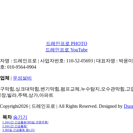
드레인프로 PHOTO
드레인프로 YouTube
명 : 드레인프로 | 사업자번호: 110-52-05693 | 대표자명 : 박윤미 
: 010-9564-0904
업체
|
우성설비
구막힘,싱크대막힘,변기막힘,펌프교체,누수탐지,오수관막힘,고
공장,빌라,주택,상가,아파트
Copyright2026 | 드레인프로 | All Rights Reserved. Designed by
Duo
목차
숨기기
1
24시간 긴급출동!365일 연중무휴!
2
24시간 긴급출동!
3
365일 긴급출동 합니다