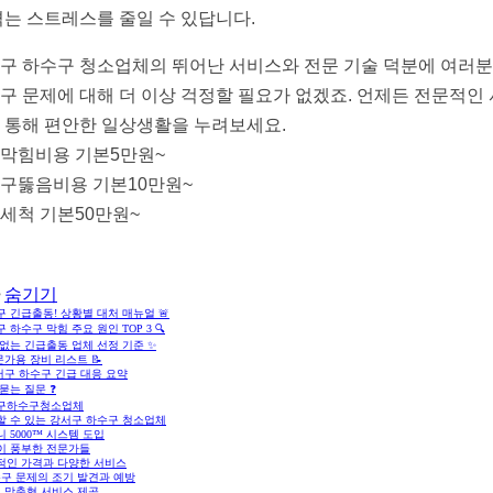
겪는 스트레스를 줄일 수 있답니다.
구 하수구 청소업체의 뛰어난 서비스와 전문 기술 덕분에 여러
구 문제에 대해 더 이상 걱정할 필요가 없겠죠. 언제든 전문적인
 통해 편안한 일상생활을 누려보세요.
막힘비용 기본5만원~
구뚫음비용 기본10만원~
세척 기본50만원~
숨기기
 긴급출동! 상황별 대처 매뉴얼 🚨
 하수구 막힘 주요 원인 TOP 3 🔍
없는 긴급출동 업체 선정 기준 ✨
가용 장비 리스트 📝
서구 하수구 긴급 대응 요약
묻는 질문 ❓
구하수구청소업체
할 수 있는 강서구 하수구 청소업체
 5000™ 시스템 도입
이 풍부한 전문가들
적인 가격과 다양한 서비스
구 문제의 조기 발견과 예방
 맞춤형 서비스 제공