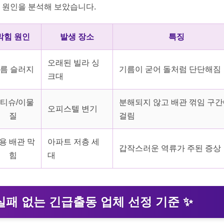
 원인을 분석해 보았습니다.
막힘 원인
발생 장소
특징
오래된 빌라 싱
름 슬러지
기름이 굳어 돌처럼 단단해짐
크대
티슈/이물
분해되지 않고 배관 꺾임 구
오피스텔 변기
질
걸림
용 배관 막
아파트 저층 세
갑작스러운 역류가 주된 증상
힘
대
실패 없는 긴급출동 업체 선정 기준
✨