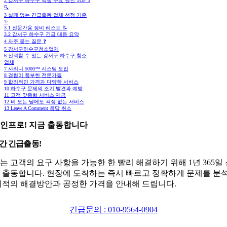
2
강서구 하수구 막힘 주요 원인 TOP 3
🔍
3
실패 없는 긴급출동 업체 선정 기준
✨
3.1
전문가용 장비 리스트 📝
3.2
강서구 하수구 긴급 대응 요약
4
자주 묻는 질문 ❓
5
강서구하수구청소업체
6
신뢰할 수 있는 강서구 하수구 청소
업체
7
샤리니 5000™ 시스템 도입
8
경험이 풍부한 전문가들
9
합리적인 가격과 다양한 서비스
10
하수구 문제의 조기 발견과 예방
11
고객 맞춤형 서비스 제공
12
비 오는 날에도 걱정 없는 서비스
13
Leave A Comment 응답 취소
인프로! 지금 출동합니다
시간 긴급출동!
는 고객의 요구 사항을 가능한 한 빨리 해결하기 위해 1년 365일
 출동합니다. 현장에 도착하는 즉시 빠르고 정확하게 문제를 분
최적의 해결방안과 공정한 가격을 안내해 드립니다.
긴급문의 : 010-9564-0904