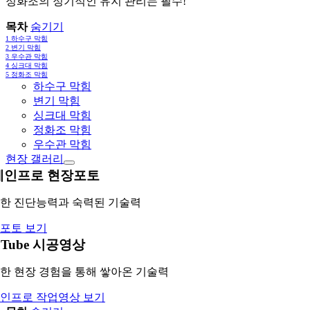
정화조의 정기적인 유지 관리는 필수!
목차
숨기기
1
하수구 막힘
2
변기 막힘
3
우수관 막힘
4
싱크대 막힘
5
정화조 막힘
하수구 막힘
변기 막힘
싱크대 막힘
정화조 막힘
우수관 막힘
현장 갤러리
레인프로 현장포토
한 진단능력과 숙력된 기술력
포토 보기
uTube 시공영상
한 현장 경험을 통해 쌓아온 기술력
인프로 작업영상 보기