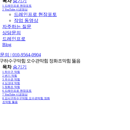
목차
숨기기
1
드레인프로 현장포토
2
YouTube 시공영상
드레인프로 현장포토
작업 동영상
자주하는 질문
상담문의
드레인프로
Blog
의 | 010-9564-0904
구하수구막힘 오수관막힘 정화조막힘 뚫음
목차
숨기기
1
하수구 막힘
2
변기 막힘
3
우수관 막힘
4
싱크대 막힘
5
정화조 막힘
6
드레인프로 현장포토
7
YouTube 시공영상
8
강서구하수구막힘 오수관막힘 정화
조막힘 뚫음