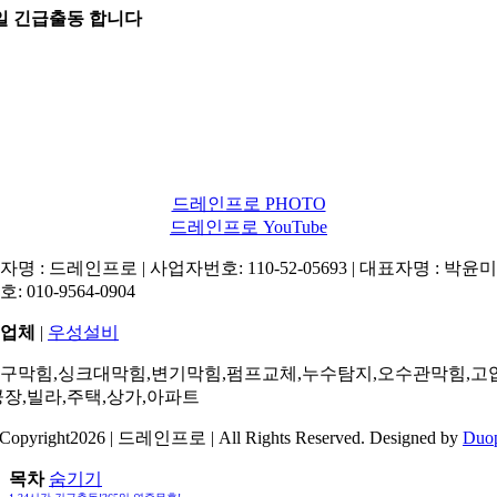
5일 긴급출동 합니다
드레인프로 PHOTO
드레인프로 YouTube
명 : 드레인프로 | 사업자번호: 110-52-05693 | 대표자명 : 박윤미 
: 010-9564-0904
업체
|
우성설비
구막힘,싱크대막힘,변기막힘,펌프교체,누수탐지,오수관막힘,고
공장,빌라,주택,상가,아파트
Copyright2026 | 드레인프로 | All Rights Reserved. Designed by
Duo
목차
숨기기