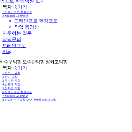
인프로 작업영상 보기
목차
숨기기
1
드레인프로 현장포토
2
YouTube 시공영상
드레인프로 현장포토
작업 동영상
자주하는 질문
상담문의
드레인프로
Blog
하수구막힘 오수관막힘 정화조막힘
목차
숨기기
1
하수구 막힘
2
변기 막힘
3
우수관 막힘
4
싱크대 막힘
5
정화조 막힘
6
드레인프로 현장포토
7
YouTube 시공영상
8
하남하수구막힘 오수관막힘 정화조막힘