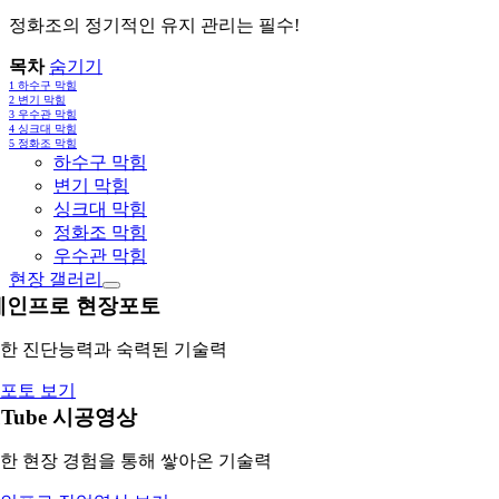
정화조의 정기적인 유지 관리는 필수!
목차
숨기기
1
하수구 막힘
2
변기 막힘
3
우수관 막힘
4
싱크대 막힘
5
정화조 막힘
하수구 막힘
변기 막힘
싱크대 막힘
정화조 막힘
우수관 막힘
현장 갤러리
레인프로 현장포토
한 진단능력과 숙력된 기술력
포토 보기
uTube 시공영상
한 현장 경험을 통해 쌓아온 기술력