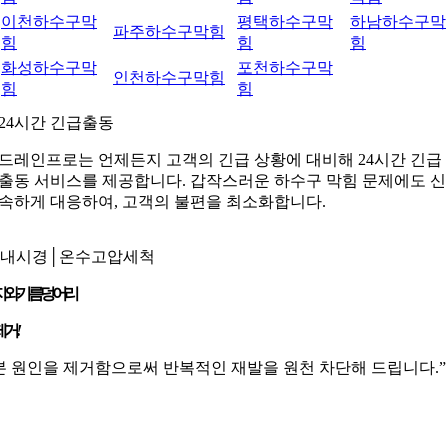
이천하수구막
평택하수구막
하남하수구막
파주하수구막힘
힘
힘
힘
화성하수구막
포천하수구막
인천하수구막힘
힘
힘
24시간 긴급출동
드레인프로는 언제든지 고객의 긴급 상황에 대비해 24시간 긴급
출동 서비스를 제공합니다. 갑작스러운 하수구 막힘 문제에도 신
속하게 대응하여, 고객의 불편을 최소화합니다.
내시경│온수고압세척
지
와
기름덩어리
제거
!
본 원인을 제거함으로써 반복적인 재발을 원천 차단해 드립니다.”