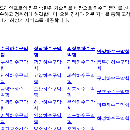
드레인프로의 팀은 숙련된 기술력을 바탕으로 하수구 문제를 신
속하고 정확하게 해결합니다. 오랜 경험과 전문 지식을 통해 고
에게 최상의 서비스를 제공합니다.
수원하수구막
성남하수구막
의정부하수구
안양하수구막힘
힘
힘
막힘
부천하수구막
광명하수구막
평택하수구막
동두천하수구막
힘
힘
힘
힘
안산하수구막
고양하수구막
과천하수구막
구리하수구막힘
힘
힘
힘
남양주하수구
오산하수구막
시흥하수구막
군포하수구막힘
막힘
힘
힘
의왕하수구막
하남하수구막
용인하수구막
파주하수구막힘
힘
힘
힘
이천하수구막
안성하수구막
김포하수구막
화성하수구막힘
힘
힘
힘
경기광주하수
양주하수구막
포천하수구막