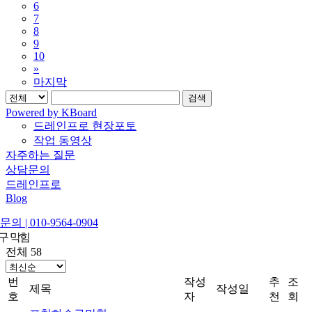
6
7
8
9
10
»
마지막
검색
Powered by KBoard
드레인프로 현장포토
작업 동영상
자주하는 질문
상담문의
드레인프로
Blog
의 | 010-9564-0904
구 막힘
전체 58
번
작성
추
조
제목
작성일
호
자
천
회