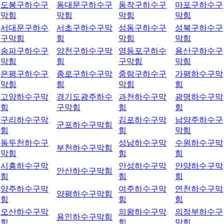
도봉구하수구
동대문구하수구
동작구하수구
마포구하수구
막힘
막힘
막힘
막힘
서대문구하수
서초구하수구막
성동구하수구
성북구하수구
구막힘
힘
막힘
막힘
송파구하수구
양천구하수구막
영등포구하수
용산구하수구
막힘
힘
구막힘
막힘
은평구하수구
종로구하수구막
중랑구하수구
가평하수구막
막힘
힘
막힘
힘
고양하수구막
경기도광주하수
과천하수구막
광명하수구막
힘
구막힘
힘
힘
구리하수구막
김포하수구막
남양주하수구
군포하수구막힘
힘
힘
막힘
동두천하수구
성남하수구막
수원하수구막
부천하수구막힘
막힘
힘
힘
시흥하수구막
안성하수구막
안양하수구막
안산하수구막힘
힘
힘
힘
양주하수구막
여주하수구막
연천하수구막
양평하수구막힘
힘
힘
힘
오산하수구막
의왕하수구막
의정부하수구
용인하수구막힘
힘
힘
막힘