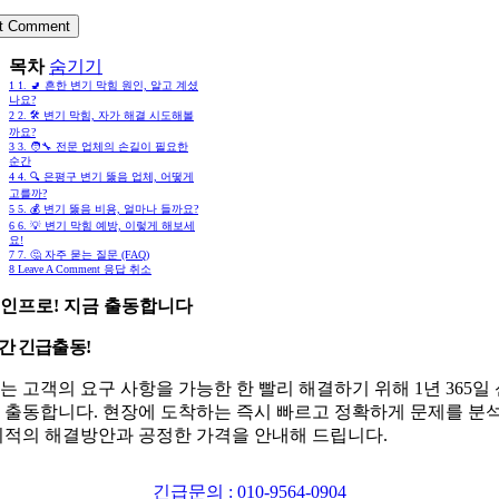
목차
숨기기
1
1. 🚽 흔한 변기 막힘 원인, 알고 계셨
나요?
2
2. 🛠️ 변기 막힘, 자가 해결 시도해볼
까요?
3
3. 🧑‍🔧 전문 업체의 손길이 필요한
순간
4
4. 🔍 은평구 변기 뚫음 업체, 어떻게
고를까?
5
5. 💰 변기 뚫음 비용, 얼마나 들까요?
6
6. 💡 변기 막힘 예방, 이렇게 해보세
요!
7
7. 🤔 자주 묻는 질문 (FAQ)
8
Leave A Comment 응답 취소
인프로! 지금 출동합니다
시간 긴급출동!
는 고객의 요구 사항을 가능한 한 빨리 해결하기 위해 1년 365일
 출동합니다. 현장에 도착하는 즉시 빠르고 정확하게 문제를 분
최적의 해결방안과 공정한 가격을 안내해 드립니다.
긴급문의 : 010-9564-0904