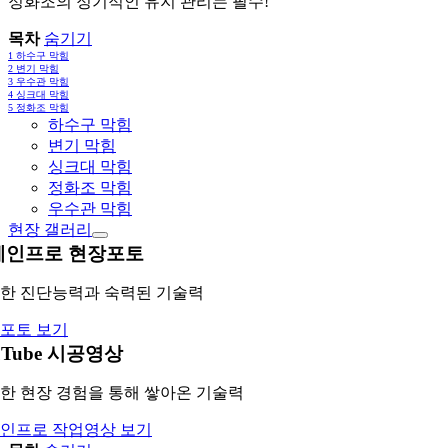
정화조의 정기적인 유지 관리는 필수!
목차
숨기기
1
하수구 막힘
2
변기 막힘
3
우수관 막힘
4
싱크대 막힘
5
정화조 막힘
하수구 막힘
변기 막힘
싱크대 막힘
정화조 막힘
우수관 막힘
현장 갤러리
레인프로 현장포토
한 진단능력과 숙력된 기술력
포토 보기
uTube 시공영상
한 현장 경험을 통해 쌓아온 기술력
인프로 작업영상 보기