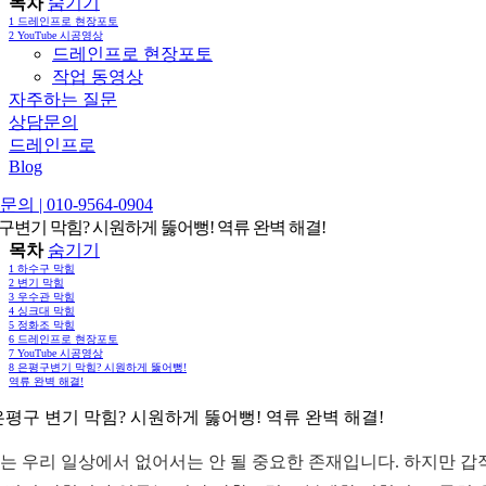
목차
숨기기
1
드레인프로 현장포토
2
YouTube 시공영상
드레인프로 현장포토
작업 동영상
자주하는 질문
상담문의
드레인프로
Blog
의 | 010-9564-0904
구변기 막힘? 시원하게 뚫어뻥! 역류 완벽 해결!
목차
숨기기
1
하수구 막힘
2
변기 막힘
3
우수관 막힘
4
싱크대 막힘
5
정화조 막힘
6
드레인프로 현장포토
7
YouTube 시공영상
8
은평구변기 막힘? 시원하게 뚫어뻥!
역류 완벽 해결!
 은평구 변기 막힘? 시원하게 뚫어뻥! 역류 완벽 해결!
는 우리 일상에서 없어서는 안 될 중요한 존재입니다. 하지만 갑