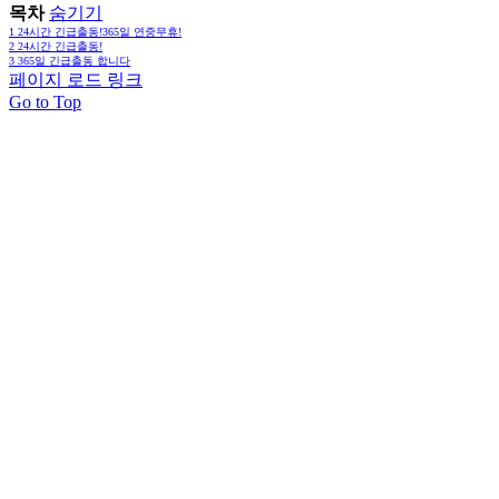
목차
숨기기
1
24시간 긴급출동!365일 연중무휴!
2
24시간 긴급출동!
3
365일 긴급출동 합니다
페이지 로드 링크
Go to Top