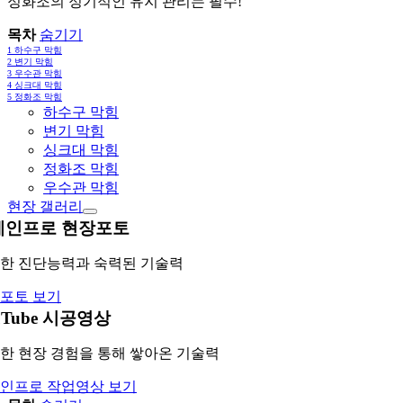
정화조의 정기적인 유지 관리는 필수!
목차
숨기기
1
하수구 막힘
2
변기 막힘
3
우수관 막힘
4
싱크대 막힘
5
정화조 막힘
하수구 막힘
변기 막힘
싱크대 막힘
정화조 막힘
우수관 막힘
현장 갤러리
레인프로 현장포토
한 진단능력과 숙력된 기술력
포토 보기
uTube 시공영상
한 현장 경험을 통해 쌓아온 기술력
인프로 작업영상 보기