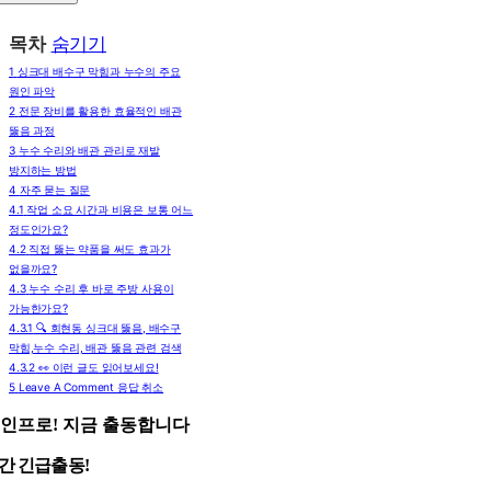
목차
숨기기
1
싱크대 배수구 막힘과 누수의 주요
원인 파악
2
전문 장비를 활용한 효율적인 배관
뚫음 과정
3
누수 수리와 배관 관리로 재발
방지하는 방법
4
자주 묻는 질문
4.1
작업 소요 시간과 비용은 보통 어느
정도인가요?
4.2
직접 뚫는 약품을 써도 효과가
없을까요?
4.3
누수 수리 후 바로 주방 사용이
가능한가요?
4.3.1
🔍 회현동 싱크대 뚫음, 배수구
막힘,누수 수리, 배관 뚫음 관련 검색
4.3.2
👀 이런 글도 읽어보세요!
5
Leave A Comment 응답 취소
인프로! 지금 출동합니다
시간 긴급출동!