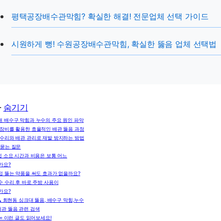
평택공장배수관막힘? 확실한 해결! 전문업체 선택 가이드
시원하게 뻥! 수원공장배수관막힘, 확실한 뚫음 업체 선택법
차
숨기기
 배수구 막힘과 누수의 주요 원인 파악
 장비를 활용한 효율적인 배관 뚫음 과정
 수리와 배관 관리로 재발 방지하는 방법
 묻는 질문
업 소요 시간과 비용은 보통 어느
가요?
접 뚫는 약품을 써도 효과가 없을까요?
수 수리 후 바로 주방 사용이
가요?
🔍 회현동 싱크대 뚫음, 배수구 막힘,누수
배관 뚫음 관련 검색
👀 이런 글도 읽어보세요!