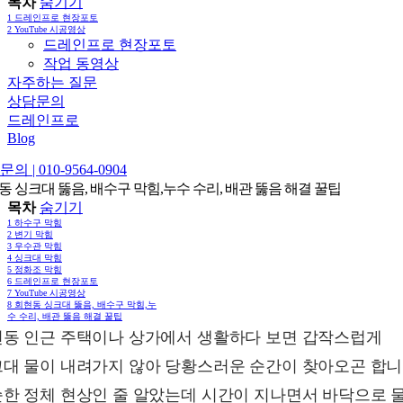
목차
숨기기
1
드레인프로 현장포토
2
YouTube 시공영상
드레인프로 현장포토
작업 동영상
자주하는 질문
상담문의
드레인프로
Blog
의 | 010-9564-0904
동 싱크대 뚫음, 배수구 막힘,누수 수리, 배관 뚫음 해결 꿀팁
목차
숨기기
1
하수구 막힘
2
변기 막힘
3
우수관 막힘
4
싱크대 막힘
5
정화조 막힘
6
드레인프로 현장포토
7
YouTube 시공영상
8
회현동 싱크대 뚫음, 배수구 막힘,누
수 수리, 배관 뚫음 해결 꿀팁
동 인근 주택이나 상가에서 생활하다 보면 갑작스럽게
대 물이 내려가지 않아 당황스러운 순간이 찾아오곤 합니
한 정체 현상인 줄 알았는데 시간이 지나면서 바닥으로 