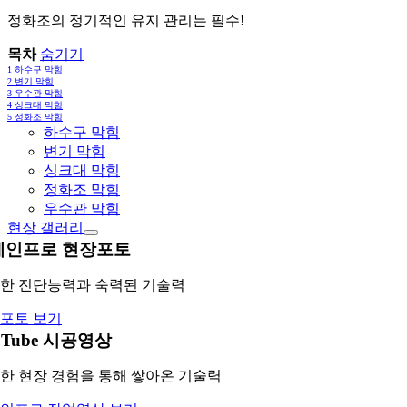
정화조의 정기적인 유지 관리는 필수!
목차
숨기기
1
하수구 막힘
2
변기 막힘
3
우수관 막힘
4
싱크대 막힘
5
정화조 막힘
하수구 막힘
변기 막힘
싱크대 막힘
정화조 막힘
우수관 막힘
현장 갤러리
레인프로 현장포토
한 진단능력과 숙력된 기술력
포토 보기
uTube 시공영상
한 현장 경험을 통해 쌓아온 기술력