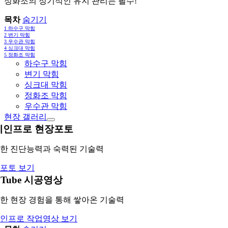
정화조의 정기적인 유지 관리는 필수!
목차
숨기기
1
하수구 막힘
2
변기 막힘
3
우수관 막힘
4
싱크대 막힘
5
정화조 막힘
하수구 막힘
변기 막힘
싱크대 막힘
정화조 막힘
우수관 막힘
현장 갤러리
레인프로 현장포토
한 진단능력과 숙력된 기술력
포토 보기
uTube 시공영상
한 현장 경험을 통해 쌓아온 기술력
인프로 작업영상 보기