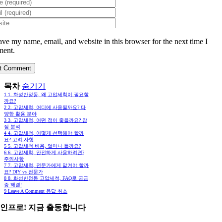
ave my name, email, and website in this browser for the next time I
ent.
목차
숨기기
1
1. 화성반정동, 왜 고압세척이 필요할
까요?
2
2. 고압세척, 어디에 사용될까요? 다
양한 활용 분야
3
3. 고압세척, 어떤 점이 좋을까요? 장
점 분석
4
4. 고압세척, 어떻게 선택해야 할까
요? 고려 사항
5
5. 고압세척 비용, 얼마나 들까요?
6
6. 고압세척, 안전하게 사용하려면?
주의사항
7
7. 고압세척, 전문가에게 맡겨야 할까
요? DIY vs 전문가
8
8. 화성반정동 고압세척, FAQ로 궁금
증 해결!
9
Leave A Comment 응답 취소
인프로! 지금 출동합니다