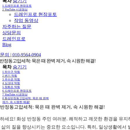
목차
숨기기
1
드레인프로 현장포토
2
YouTube 시공영상
드레인프로 현장포토
작업 동영상
자주하는 질문
상담문의
드레인프로
Blog
의 | 010-9564-0904
반정동고압세척: 묵은 때 완벽 제거, 속 시원한 해결!
목차
숨기기
1
하수구 막힘
2
변기 막힘
3
우수관 막힘
4
싱크대 막힘
5
정화조 막힘
6
드레인프로 현장포토
7
YouTube 시공영상
8
화성반정동고압세척: 묵은 때 완벽
제거, 속 시원한 해결!
반정동고압세척: 묵은 때 완벽 제거, 속 시원한 해결!
하세요! 화성 반정동 주민 여러분. 쾌적하고 깨끗한 환경을 유지
 삶의 질을 향상시키는 중요한 요소입니다. 특히, 일상생활에서 