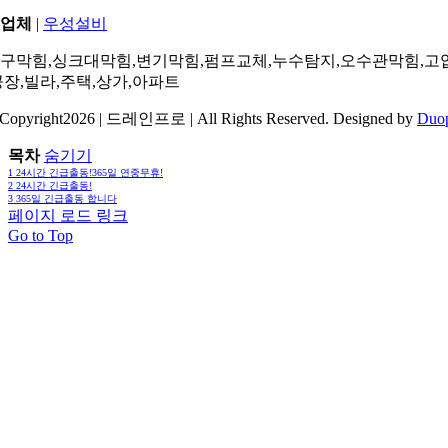
업체
|
우성설비
구막힘,싱크대막힘,변기막힘,펌프교체,누수탐지,오수관막힘,고
공장,빌라,주택,상가,아파트
Copyright2026 | 드레인프로 | All Rights Reserved. Designed by
Duo
목차
숨기기
1
24시간 긴급출동!365일 연중무휴!
2
24시간 긴급출동!
3
365일 긴급출동 합니다
페이지 로드 링크
Go to Top