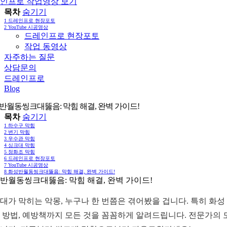
인프로 작업영상 보기
목차
숨기기
1
드레인프로 현장포토
2
YouTube 시공영상
드레인프로 현장포토
작업 동영상
자주하는 질문
상담문의
드레인프로
Blog
반월동씽크대뚫음: 막힘 해결, 완벽 가이드!
목차
숨기기
1
하수구 막힘
2
변기 막힘
3
우수관 막힘
4
싱크대 막힘
5
정화조 막힘
6
드레인프로 현장포토
7
YouTube 시공영상
8
화성반월동씽크대뚫음: 막힘 해결, 완벽 가이드!
반월동씽크대뚫음: 막힘 해결, 완벽 가이드!
대가 막히는 악몽, 누구나 한 번쯤은 겪어봤을 겁니다. 특히 화성
 방법, 예방책까지 모든 것을 꼼꼼하게 알려드립니다. 전문가의 