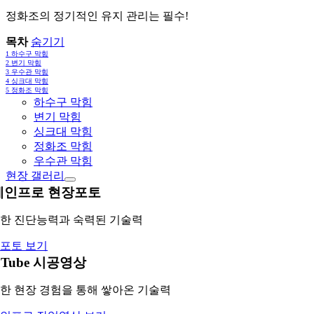
정화조의 정기적인 유지 관리는 필수!
목차
숨기기
1
하수구 막힘
2
변기 막힘
3
우수관 막힘
4
싱크대 막힘
5
정화조 막힘
하수구 막힘
변기 막힘
싱크대 막힘
정화조 막힘
우수관 막힘
현장 갤러리
레인프로 현장포토
한 진단능력과 숙력된 기술력
포토 보기
uTube 시공영상
한 현장 경험을 통해 쌓아온 기술력