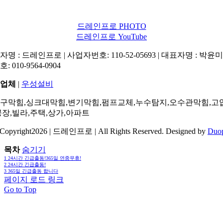
드레인프로 PHOTO
드레인프로 YouTube
명 : 드레인프로 | 사업자번호: 110-52-05693 | 대표자명 : 박윤미 
: 010-9564-0904
업체
|
우성설비
구막힘,싱크대막힘,변기막힘,펌프교체,누수탐지,오수관막힘,고
공장,빌라,주택,상가,아파트
Copyright2026 | 드레인프로 | All Rights Reserved. Designed by
Duo
목차
숨기기
1
24시간 긴급출동!365일 연중무휴!
2
24시간 긴급출동!
3
365일 긴급출동 합니다
페이지 로드 링크
Go to Top