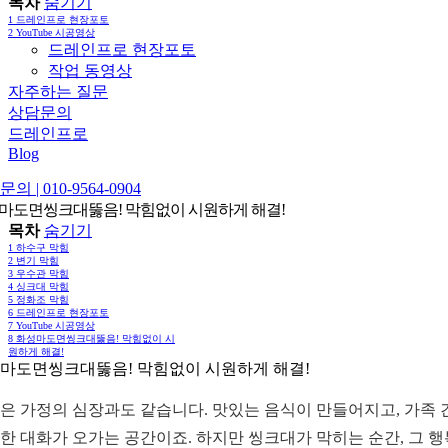
목차
숨기기
1
드레인프로 현장포토
2
YouTube 시공영상
드레인프로 현장포토
작업 동영상
자주하는 질문
상담문의
드레인프로
Blog
의 | 010-9564-0904
마도면씽크대뚫음! 막힘없이 시원하게 해결!
목차
숨기기
1
하수구 막힘
2
변기 막힘
3
우수관 막힘
4
싱크대 막힘
5
정화조 막힘
6
드레인프로 현장포토
7
YouTube 시공영상
8
화성마도면씽크대뚫음! 막힘없이 시
원하게 해결!
마도면씽크대뚫음! 막힘없이 시원하게 해결!
은 가정의 심장과도 같습니다. 맛있는 음식이 만들어지고, 가족 
한 대화가 오가는 공간이죠. 하지만 씽크대가 막히는 순간, 그 