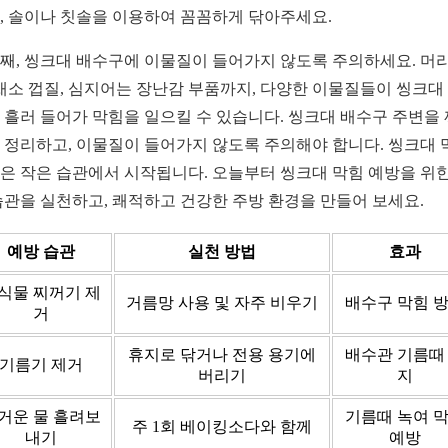
, 솔이나 칫솔을 이용하여 꼼꼼하게 닦아주세요.
째, 씽크대 배수구에 이물질이 들어가지 않도록 주의하세요. 머
 채소 껍질, 심지어는 장난감 부품까지, 다양한 이물질들이 씽크대
 흘러 들어가 막힘을 일으킬 수 있습니다. 씽크대 배수구 주변을
 정리하고, 이물질이 들어가지 않도록 주의해야 합니다. 씽크대 
은 작은 습관에서 시작됩니다. 오늘부터 씽크대 막힘 예방을 위한
습관을 실천하고, 쾌적하고 건강한 주방 환경을 만들어 보세요.
예방 습관
실천 방법
효과
식물 찌꺼기 제
거름망 사용 및 자주 비우기
배수구 막힘 
거
휴지로 닦거나 전용 용기에
배수관 기름때
기름기 제거
버리기
지
거운 물 흘려보
기름때 녹여 
주 1회 베이킹소다와 함께
내기
예방