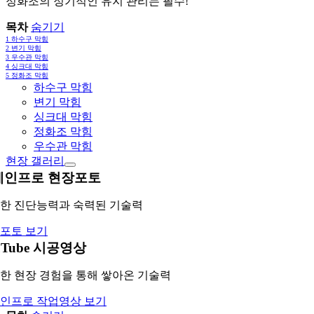
정화조의 정기적인 유지 관리는 필수!
목차
숨기기
1
하수구 막힘
2
변기 막힘
3
우수관 막힘
4
싱크대 막힘
5
정화조 막힘
하수구 막힘
변기 막힘
싱크대 막힘
정화조 막힘
우수관 막힘
현장 갤러리
레인프로 현장포토
한 진단능력과 숙력된 기술력
포토 보기
uTube 시공영상
한 현장 경험을 통해 쌓아온 기술력
인프로 작업영상 보기