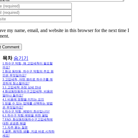
ave my name, email, and website in this browser for the next time I
ent.
목차
숨기기
1
하수구 막힘, 왜 고압세척이 필요할
까요?
2
화성 동탄동, 하수구 막힘의 주요 원
인은 무엇일까요?
3
고압세척, 어떤 원리로 하수구를 깨
끗하게 청소할까요?
3.1
고압세척 과정 상세 안내
4
화성동탄동하수구고압세척, 비용은
얼마나 들까요?
4.1
비용에 영향을 미치는 요인
5
믿을 수 있는 업체를 선택하는 방법
은 무엇일까요?
6
하수구 막힘, 예방이 최선입니다!
6.1
하수구 막힘 예방을 위한 꿀팁
7
FAQ: 화성동탄동하수구고압세척에
대한 궁금증 해결
7.1
자주 묻는 질문
8
결론: 쾌적한 생활, 지금 바로 시작하
세요!