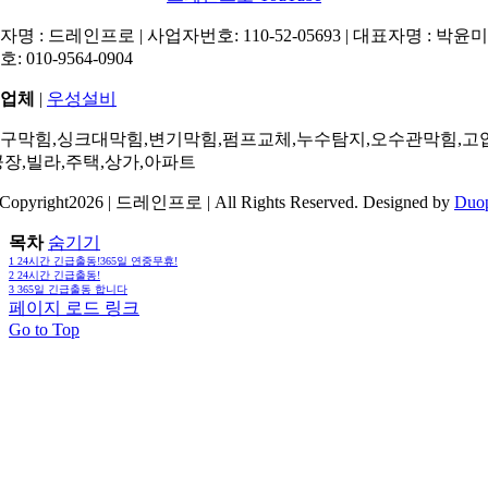
명 : 드레인프로 | 사업자번호: 110-52-05693 | 대표자명 : 박윤미 
: 010-9564-0904
업체
|
우성설비
구막힘,싱크대막힘,변기막힘,펌프교체,누수탐지,오수관막힘,고
공장,빌라,주택,상가,아파트
Copyright2026 | 드레인프로 | All Rights Reserved. Designed by
Duo
목차
숨기기
1
24시간 긴급출동!365일 연중무휴!
2
24시간 긴급출동!
3
365일 긴급출동 합니다
페이지 로드 링크
Go to Top