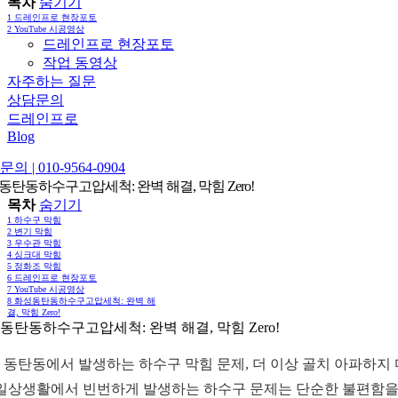
목차
숨기기
1
드레인프로 현장포토
2
YouTube 시공영상
드레인프로 현장포토
작업 동영상
자주하는 질문
상담문의
드레인프로
Blog
의 | 010-9564-0904
동탄동하수구고압세척: 완벽 해결, 막힘 Zero!
목차
숨기기
1
하수구 막힘
2
변기 막힘
3
우수관 막힘
4
싱크대 막힘
5
정화조 막힘
6
드레인프로 현장포토
7
YouTube 시공영상
8
화성동탄동하수구고압세척: 완벽 해
결, 막힘 Zero!
동탄동하수구고압세척: 완벽 해결, 막힘 Zero!
 동탄동에서 발생하는 하수구 막힘 문제, 더 이상 골치 아파하지
 일상생활에서 빈번하게 발생하는 하수구 문제는 단순한 불편함을