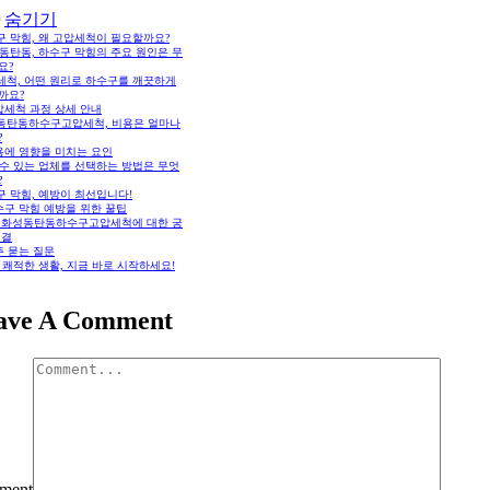
숨기기
구 막힘, 왜 고압세척이 필요할까요?
동탄동, 하수구 막힘의 주요 원인은 무
요?
세척, 어떤 원리로 하수구를 깨끗하게
까요?
압세척 과정 상세 안내
동탄동하수구고압세척, 비용은 얼마나
?
용에 영향을 미치는 요인
 수 있는 업체를 선택하는 방법은 무엇
?
구 막힘, 예방이 최선입니다!
수구 막힘 예방을 위한 꿀팁
Q: 화성동탄동하수구고압세척에 대한 궁
해결
주 묻는 질문
 쾌적한 생활, 지금 바로 시작하세요!
ave A Comment
ment