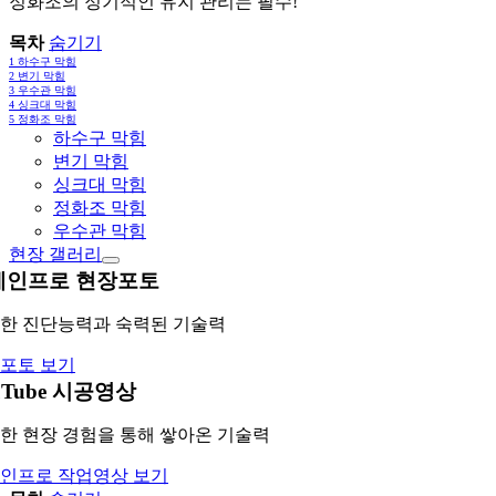
정화조의 정기적인 유지 관리는 필수!
목차
숨기기
1
하수구 막힘
2
변기 막힘
3
우수관 막힘
4
싱크대 막힘
5
정화조 막힘
하수구 막힘
변기 막힘
싱크대 막힘
정화조 막힘
우수관 막힘
현장 갤러리
레인프로 현장포토
한 진단능력과 숙력된 기술력
포토 보기
uTube 시공영상
한 현장 경험을 통해 쌓아온 기술력
인프로 작업영상 보기