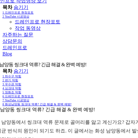
인프로 작업영상 보기
목차
숨기기
1
드레인프로 현장포토
2
YouTube 시공영상
드레인프로 현장포토
작업 동영상
자주하는 질문
상담문의
드레인프로
Blog
남양동 씽크대 역류? 긴급 해결 & 완벽 예방!
목차
숨기기
1
하수구 막힘
2
변기 막힘
3
우수관 막힘
4
싱크대 막힘
5
정화조 막힘
6
드레인프로 현장포토
7
YouTube 시공영상
8
화성남양동 씽크대 역류? 긴급 해결 & 완벽 예방!
남양동 씽크대 역류? 긴급 해결 & 완벽 예방!
 남양동에서 씽크대 역류 문제로 골머리를 앓고 계신가요? 갑자기
세균 번식의 원인이 되기도 하죠. 이 글에서는 화성 남양동에서 발