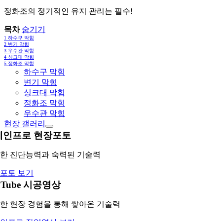
정화조의 정기적인 유지 관리는 필수!
목차
숨기기
1
하수구 막힘
2
변기 막힘
3
우수관 막힘
4
싱크대 막힘
5
정화조 막힘
하수구 막힘
변기 막힘
싱크대 막힘
정화조 막힘
우수관 막힘
현장 갤러리
레인프로 현장포토
한 진단능력과 숙력된 기술력
포토 보기
uTube 시공영상
한 현장 경험을 통해 쌓아온 기술력